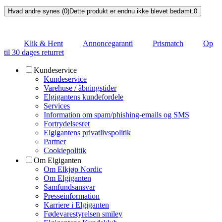
Hvad andre synes (0)
Dette produkt er endnu ikke blevet bedømt.
0
Klik & Hent
Annoncegaranti
Prismatch
Op
til 30 dages returret
Kundeservice
Kundeservice
Varehuse / åbningstider
Elgigantens kundefordele
Services
Information om spam/phishing-emails og SMS
Fortrydelsesret
Elgigantens privatlivspolitik
Partner
Cookiepolitik
Om Elgiganten
Om Elkjøp Nordic
Om Elgiganten
Samfundsansvar
Presseinformation
Karriere i Elgiganten
Fødevarestyrelsen smiley