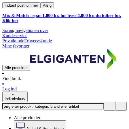
Indtast postnummer
Vælg
Mix & Match - spar 1.000 kr. for hver 4.000 kr. du køber for.
Klik
her
Spring navigationen over
Kundeservice
Privatkunde
Erhvervskunde
Mine favoritter
Alle produkter
Find butik
Log ind
Indkøbskurv
Alle produkter
TV, Lyd & Smart Home