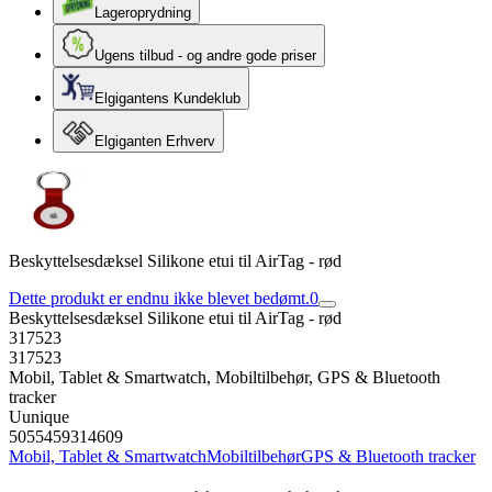
Lageroprydning
Ugens tilbud - og andre gode priser
Elgigantens Kundeklub
Elgiganten Erhverv
Beskyttelsesdæksel Silikone etui til AirTag - rød
Dette produkt er endnu ikke blevet bedømt.
0
Beskyttelsesdæksel Silikone etui til AirTag - rød
317523
317523
Mobil, Tablet & Smartwatch, Mobiltilbehør, GPS & Bluetooth
tracker
Uunique
5055459314609
Mobil, Tablet & Smartwatch
Mobiltilbehør
GPS & Bluetooth tracker