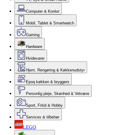
Computer & Kontor
Mobil, Tablet & Smartwatch
Gaming
Hardware
Hvidevarer
Hjem, Rengøring & Køkkenudstyr
Epoq køkken & bryggers
Personlig pleje, Skønhed & Velvære
Sport, Fritid & Hobby
Services & tilbehør
LEGO