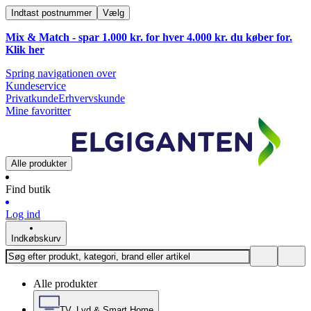
Indtast postnummer
Vælg
Mix & Match - spar 1.000 kr. for hver 4.000 kr. du køber for.
Klik
her
Spring navigationen over
Kundeservice
Privatkunde
Erhvervskunde
Mine favoritter
Alle produkter
Find butik
Log ind
Indkøbskurv
Alle produkter
TV, Lyd & Smart Home