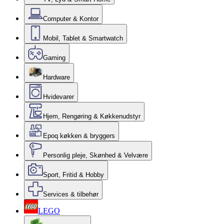
Computer & Kontor
Mobil, Tablet & Smartwatch
Gaming
Hardware
Hvidevarer
Hjem, Rengøring & Køkkenudstyr
Epoq køkken & bryggers
Personlig pleje, Skønhed & Velvære
Sport, Fritid & Hobby
Services & tilbehør
LEGO