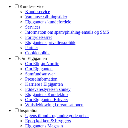
Kundeservice
Kundeservice
Varehuse / åbningstider
Elgigantens kundefordele
Services
Information om spam/phishing-emails og SMS
Fortrydelsesret
Elgigantens privatlivspolitik
Partner
Cookiepolitik
Om Elgiganten
Om Elkjøp Nordic
Om Elgiganten
Samfundsansvar
Presseinformation
Karriere i Elgiganten
Fødevarestyrelsen smiley
Elgigantens Kundeklub
Om Elgiganten Erhverv
Whistleblowing i organisationen
Inspiration
Ugens tilbud - og andre gode priser
Epoq køkken & bryggers
Elgigantens Magasin