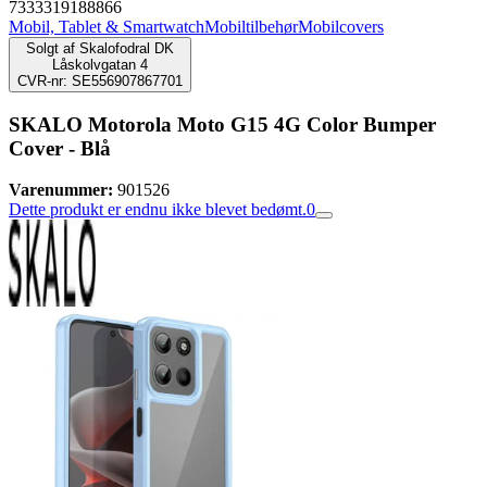
7333319188866
Mobil, Tablet & Smartwatch
Mobiltilbehør
Mobilcovers
Solgt af
Skalofodral DK
Låskolvgatan 4
CVR-nr: SE556907867701
SKALO Motorola Moto G15 4G Color Bumper
Cover - Blå
Varenummer:
901526
Dette produkt er endnu ikke blevet bedømt.
0