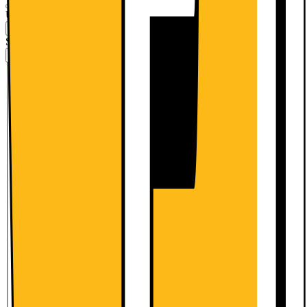
Understøtter mobilt netværk
:
5G
5G
Nej
Samlet lagringskapacitet (GB)
:
128
128
256
Køb med et mobil-abonnement og betal mindre nu:
Med abonnement
Køb uden abonnement
2499.-