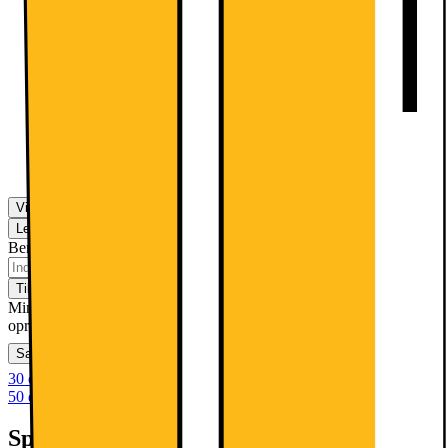
Sandstrøm Samsung Tab A11+
skærmbeskytter
309.-
Vis flere muligheder
Levering
Klik & Hent
Beregn leveringstid for dit postnummer
Tilføj til kurv
Mindstepris i 6 mdr. 1892 kr. med YouSee 100GB. 99 kr. i
oprettelse.
Sammenlign
Gem
Ønskeskyen
30 dages returret
50 dages returret som klubmedlem
Specifikationer