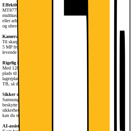
Effektiv ydeevne
MT8775-processoren sikrer, at apps starter hurtigt, og at
multitasking forløber ubesværet. Uanset om du streamer, browser
eller arbejder med flere apps samtidigt, kan du forvente en responsiv
og ubesværet oplevelse.
Kamera
Til skarpe videoopkald og spontane selfies har Galaxy Tab A11+ et
5 MP frontkamera og et 8 MP bagkamera, der er klar til at optage
levende billeder og videoer.
Rigelig lagerplads
Med 128 GB intern lagerplads tilbyder Galaxy Tab A11+ masser af
plads til dine billeder, videoer og apps. Hvis du har brug for mere
lagerplads, kan du nemt udvide den med et microSD-kort på op til 2
TB, så du aldrig løber tør for plads til dit yndlingsindhold.
Sikker og personlig
Samsung Knox leverer avancerede sikkerhedsfunktioner til at
beskytte dine filer og oplysninger. Med regelmæssige
sikkerhedsopdateringer og langsigtet support til operativsystemet
kan du stole på, at din tablet er sikker og opdateret.
AI-assisterede funktioner