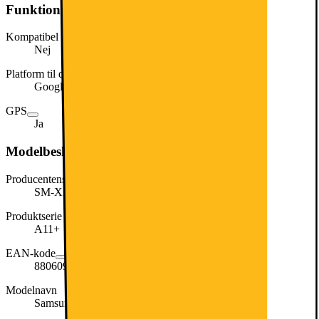
Funktioner
Kompatibel med stylus
Nej
Platform til distribution af apps
Google Play
GPS
Ja
Modelbeskrivelse
Producentens varenummer
SM-X236BZAREUB
Produktserie
A11+
EAN-kode
8806097854845
Modelnavn
Samsung Galaxy Tab A11+