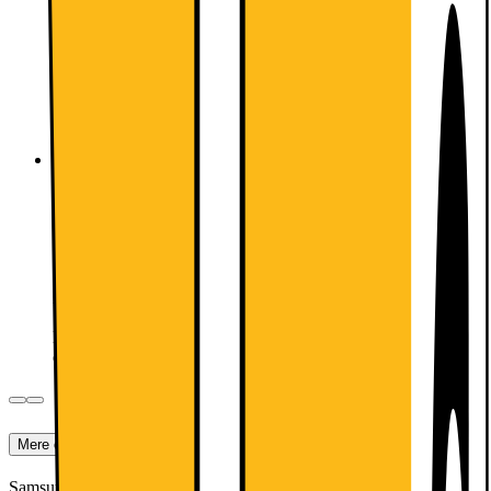
Startgebyr
99.-
Abonnement:
239.-
/mnd.
Betal nu
299.-
239.-
/mnd.
Mindstepris de første 6 måneder (6 måneders bindingsperiode,
derefter 30 dages opsigelse): 1832,-
Kan kun købes i butik
CBB149 Fri Tale + 500 GB Data
0 kr. i oprettelse
30 GB EU - Data
Lynhurtigt 5G
CBB149 Fri Tale + 500 GB Data
Startgebyr
99.-
Abonnement:
149.-
/mnd.
Betal nu
1299.-
149.-
/mnd.
Mindstepris de første 6 måneder (6 måneders bindingsperiode,
derefter 30 dages opsigelse): 2292,-
Kan kun købes i butik
Mere om produktet
Samsung Galaxy Tab A11+ 5G-tabletten er designet til at passe ind i