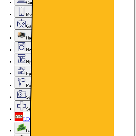
Computer & Kontor
Mobil, Tablet & Smartwatch
Gaming
Hardware
Hvidevarer
Hjem, Rengøring & Køkkenudstyr
Epoq køkken & bryggers
Personlig pleje, Skønhed & Velvære
Sport, Fritid & Hobby
Services & tilbehør
LEGO
Lageroprydning