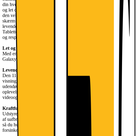
din hverdag, uanset om du er hjemme eller på farten. Med et elegant
og let design er denne tablet nem at bære og håndtere, hvilket gør
den velegnet til både voksne og børn. Den har en 11-tommers
skærm med en opløsning på 1920 x 1200 pixels, som giver en
levende og engagerende seeroplevelse til film, spil og videoopkald.
Tabletten er drevet af en robust MT8775-processor, der sikrer jævn
og responsiv ydeevne til streaming, download og multitasking.
Let og bærbar
Med en vægt under 500 gram og en slank profil på kun 6,9 mm er
Galaxy Tab A11+ designet til nem transport.
Levende skærm
Den 11-tommers TFT-skærm med tynd ramme giver en lys og klar
visning, som gør det nemt at se og scrolle både indendørs og
udendørs. Skærmens opløsning sikrer en farverig og fordybende
oplevelse, uanset om du ser film, spiller spil eller deltager i
videoopkald.
Kraftfuldt batteri
Udstyret med et 7.040 mAh batteri giver Galaxy Tab A11+ timevis
af uafbrudt fornøjelse. Tabletten understøtter 25W hurtigopladning,
så du hurtigt kan genoplade og fortsætte dine aktiviteter uden lange
forsinkelser.