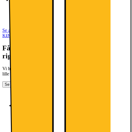
11" TFT-touchskærm
MediaTek MT8775-processor
128 GB lagerplads
Se alle specifikationer
KØB MED MOBILABONNEMENTER
Få mest muligt ud af din telefon med det
rigtige abonnement
Vi har det rigtige abonnement til dig - uanset om du har et stort eller
lille forbrug.
Se alle abonnementer
Yousee Fri Tale 100GB
Roaming World i over 100 lande
YouSee Musik
Yousee Fri Tale 100GB
Startgebyr
99.-
Abonnement:
249.-
/mnd.