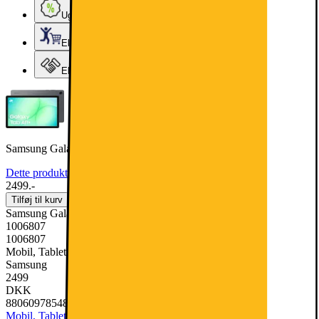
Ugens tilbud - og andre gode priser
Elgigantens Kundeklub
Elgiganten Erhverv
Samsung Galaxy Tab A11+ 5G tablet 6/128GB (grå)
Dette produkt er blevet bedømt til 4.8 ud af 5 stjerner.
4.8
5
2499.-
Tilføj til kurv
Samsung Galaxy Tab A11+ 5G tablet 6/128GB (grå)
1006807
1006807
Mobil, Tablet & Smartwatch, Tablet
Samsung
2499
DKK
8806097854845
Mobil, Tablet & Smartwatch
Tablet