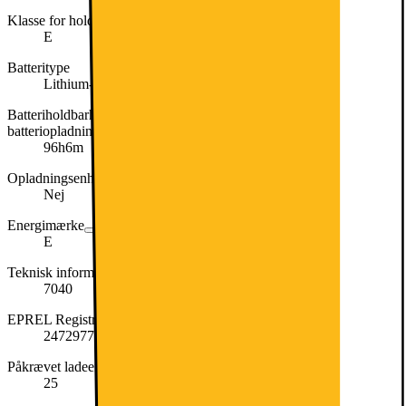
Klasse for holdbarhed ved gentagne frie fald
E
Batteritype
Lithium-ion
Batteriholdbarhed pr. cyklus i timer og minutter pr. fuld
batteriopladning
96h6m
Opladningsenhed inkluderet
Nej
Energimærke
E
Teknisk information om batteri
7040
EPREL Registreringsnummer
2472977
Påkrævet ladeeffekt (maks. i W)
25