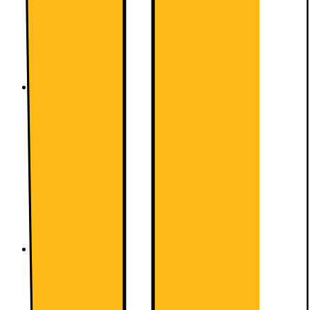
Betal nu
299.-
249.-
/mnd.
Mindstepris de første 6 måneder (6 måneders bindingsperiode,
derefter 30 dages opsigelse): 1892,-
Vælg abonnement
3 Fri Tale 100 GB
3LikeHome i 100 lande
Lynhurtig 5G dækning
Del data med 3Family
3 Fri Tale 100 GB
Startgebyr
0.-
Abonnement:
220.-
/mnd.
Betal nu
399.-
220.-
/mnd.
Mindstepris de første 6 måneder (6 måneders bindingsperiode,
derefter 30 dages opsigelse): 1719,-
Vælg abonnement
Telenor Fri Tale 120 GB
0 kr. i oprettelse
45 GB i 55 lande
5G og Fri SMS inkluderet
Telenor Fri Tale 120 GB