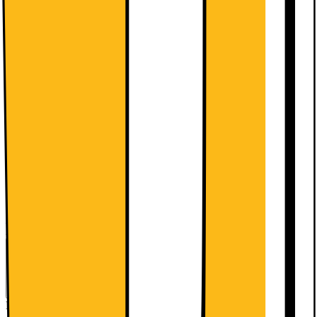
Denne Samsung Galaxy Tab A11+ 5G tablet har en 90Hz TFT-
skærm, en kraftfuld MediaTek MT8775-processor og Samsung
Knox-sikkerhed, hvilket sikrer ubesværet multitasking, levende
billeder og høj beskyttelse.
Læs mere om produktet
Leverandørens EcoVadis-score
Læs mere om EcoVadis
Specifikationer
11" TFT-touchskærm
MediaTek MT8775-processor
128 GB lagerplads
Se alle specifikationer
2499.-
Se månedspris ved delbetaling.
Energimærkning
Produktdatablad