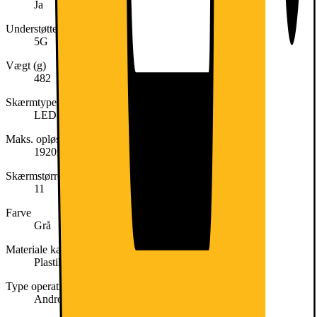
Ja
Understøtter mobilt netværk
5G
Vægt (g)
482
Skærmtype
LED-bagbelyst
Maks. opløsning
1920x1200
Skærmstørrelse (tommer)
11
Farve
Grå
Materiale kabinet
Plastik
Type operativsystem (OS)
Android