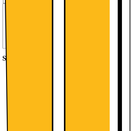
Trade-in:
Opgradér for færre penge
Giv produkter i bytte og brug værdien som betaling ved køb af nye
produkter.
Beregn værdien
Smart at tilføje
Goji etui til Samsung Galaxy Tab
A11+ (sort)
309.-