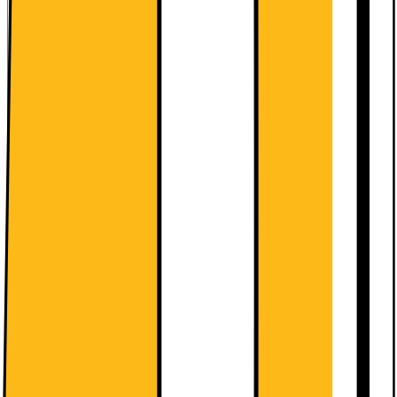
Kort om produktet
Denne Samsung Galaxy Tab A11+ 5G tablet har en 90Hz TFT-
skærm, en kraftfuld MediaTek MT8775-processor og Samsung
Knox-sikkerhed, hvilket sikrer ubesværet multitasking, levende
billeder og høj beskyttelse.
Læs mere om produktet
Leverandørens EcoVadis-score
Læs mere om EcoVadis
Kort om produktet