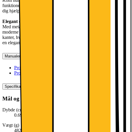
Kom hurtigt gennem dine daglige opgaver med AI-assisterede
funktioner som Gemini og Circle to Search with Google, der giver
dig hjælp direkte på skærmen.
Elegant design
Med metalkonstruktion og Gorilla Glass 3 har Galaxy Tab A11+ et
moderne og stilfuldt design med slanke rammer og blødt formede
kanter, hvilket gør den behagelig at bruge. Tabletten er tilgængelig i
en elegant grå farve, der passer til enhver stil.
Manualer, downloads, garanti og support
Produktdatablad (engelsk)
[
pdf
]
Produktdatablad (dansk)
[
pdf
]
Specifikationer
Mål og vægt
Dybde (cm)
0.69
Vægt (g)
482