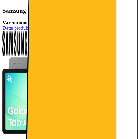
Samsung Galaxy Tab A11+ 5G tablet 6/128GB (grå)
Varenummer:
1006807
Dette produkt er blevet bedømt til 4.8 ud af 5 stjerner.
4.8
5