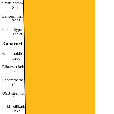
Smart home-kompatibel (fungerer med)
SmartThings
Lanceringsår
2025
Produkttype
Tablet
Kapacitet, forbrug og strøm
Batteriholdbarhed i cyklusser
1200
Påkrævet ladeeffekt (min. i W)
10
Reparerbarhedsklasse
C
USB-strømforsyning (USB PD)
Ja
IP-klassifikation
IP52