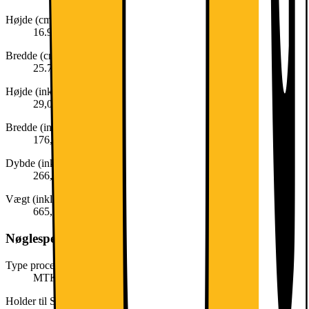
Højde (cm)
16.9
Bredde (cm)
25.7
Højde (inkl. emballage)
29,0 mm
Bredde (inkl. emballage)
176,0 mm
Dybde (inkl. emballage)
266,0 mm
Vægt (inkl. emballage)
665,0 g
Nøglespecifikation
Type processor
MTK
Holder til SIM-kort