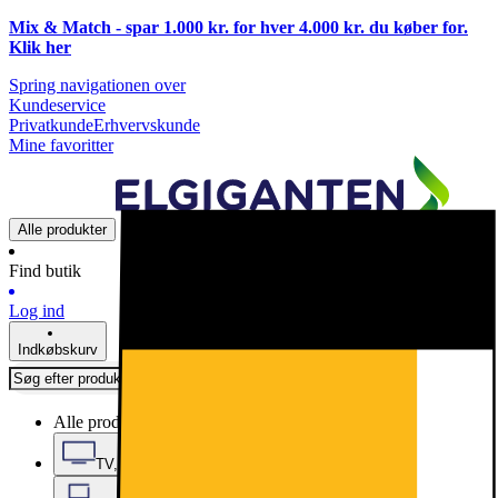
Mix & Match - spar 1.000 kr. for hver 4.000 kr. du køber for.
Klik
her
Spring navigationen over
Kundeservice
Privatkunde
Erhvervskunde
Mine favoritter
Alle produkter
Find butik
Log ind
Indkøbskurv
Alle produkter
TV, Lyd & Smart Home