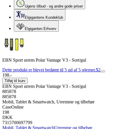
Ugens tilbud - og andre gode priser
Elgigantens Kundeklub
Elgiganten Erhverv
EBN Sport urrem Polar Vantage V3 - Sort/gul
Dette produkt er blevet bedømt til 5 ud af 5 stjerner.
5
2
198.-
Tilføj til kurv
EBN Sport urrem Polar Vantage V3 - Sort/gul
885878
885878
Mobil, Tablet & Smartwatch, Urremme og tilbehør
CaseOnline
198
DKK
7315700697799
Mobil, Tablet & Smartwatch
Urremme og tilbehør