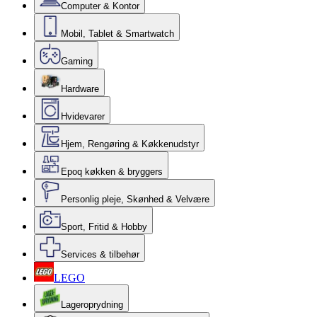
Computer & Kontor
Mobil, Tablet & Smartwatch
Gaming
Hardware
Hvidevarer
Hjem, Rengøring & Køkkenudstyr
Epoq køkken & bryggers
Personlig pleje, Skønhed & Velvære
Sport, Fritid & Hobby
Services & tilbehør
LEGO
Lageroprydning