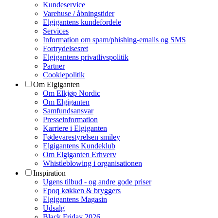
Kundeservice
Varehuse / åbningstider
Elgigantens kundefordele
Services
Information om spam/phishing-emails og SMS
Fortrydelsesret
Elgigantens privatlivspolitik
Partner
Cookiepolitik
Om Elgiganten
Om Elkjøp Nordic
Om Elgiganten
Samfundsansvar
Presseinformation
Karriere i Elgiganten
Fødevarestyrelsen smiley
Elgigantens Kundeklub
Om Elgiganten Erhverv
Whistleblowing i organisationen
Inspiration
Ugens tilbud - og andre gode priser
Epoq køkken & bryggers
Elgigantens Magasin
Udsalg
Black Friday 2026