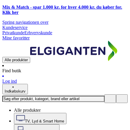
Mix & Match - spar 1.000 kr. for hver 4.000 kr. du køber for.
Klik
her
Spring navigationen over
Kundeservice
Privatkunde
Erhvervskunde
Mine favoritter
Alle produkter
Find butik
Log ind
Indkøbskurv
Alle produkter
TV, Lyd & Smart Home