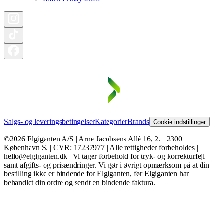
Salgs- og leveringsbetingelser
Kategorier
Brands
Cookie indstillinger
©2026 Elgiganten A/S | Arne Jacobsens Allé 16, 2. - 2300
København S. | CVR: 17237977 | Alle rettigheder forbeholdes |
hello@elgiganten.dk | Vi tager forbehold for tryk- og korrekturfejl
samt afgifts- og prisændringer. Vi gør i øvrigt opmærksom på at din
bestilling ikke er bindende for Elgiganten, før Elgiganten har
behandlet din ordre og sendt en bindende faktura.