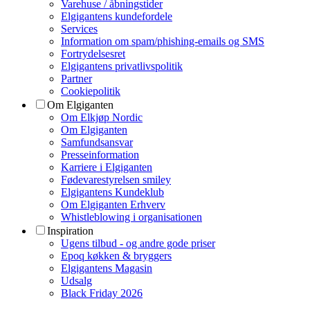
Varehuse / åbningstider
Elgigantens kundefordele
Services
Information om spam/phishing-emails og SMS
Fortrydelsesret
Elgigantens privatlivspolitik
Partner
Cookiepolitik
Om Elgiganten
Om Elkjøp Nordic
Om Elgiganten
Samfundsansvar
Presseinformation
Karriere i Elgiganten
Fødevarestyrelsen smiley
Elgigantens Kundeklub
Om Elgiganten Erhverv
Whistleblowing i organisationen
Inspiration
Ugens tilbud - og andre gode priser
Epoq køkken & bryggers
Elgigantens Magasin
Udsalg
Black Friday 2026