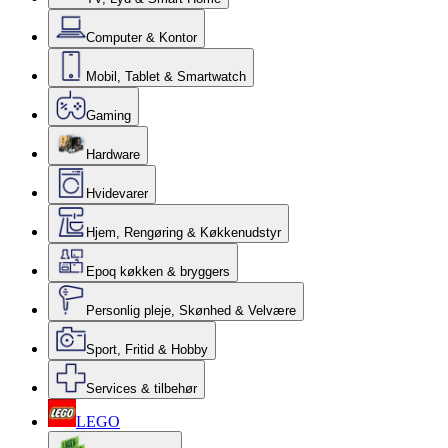
Computer & Kontor
Mobil, Tablet & Smartwatch
Gaming
Hardware
Hvidevarer
Hjem, Rengøring & Køkkenudstyr
Epoq køkken & bryggers
Personlig pleje, Skønhed & Velvære
Sport, Fritid & Hobby
Services & tilbehør
LEGO