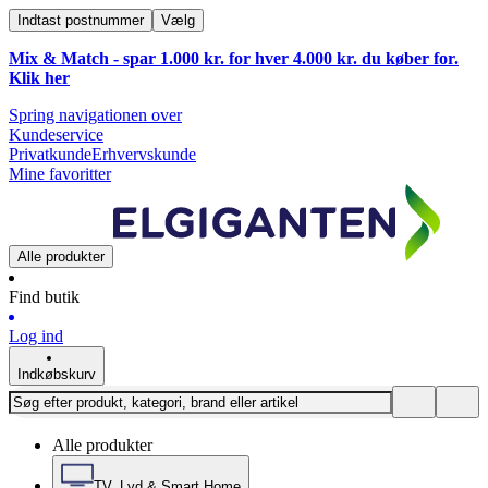
Indtast postnummer
Vælg
Mix & Match - spar 1.000 kr. for hver 4.000 kr. du køber for.
Klik
her
Spring navigationen over
Kundeservice
Privatkunde
Erhvervskunde
Mine favoritter
Alle produkter
Find butik
Log ind
Indkøbskurv
Alle produkter
TV, Lyd & Smart Home