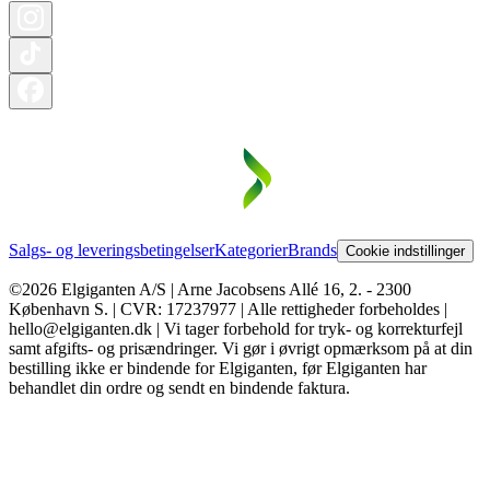
Salgs- og leveringsbetingelser
Kategorier
Brands
Cookie indstillinger
©2026 Elgiganten A/S | Arne Jacobsens Allé 16, 2. - 2300
København S. | CVR: 17237977 | Alle rettigheder forbeholdes |
hello@elgiganten.dk | Vi tager forbehold for tryk- og korrekturfejl
samt afgifts- og prisændringer. Vi gør i øvrigt opmærksom på at din
bestilling ikke er bindende for Elgiganten, før Elgiganten har
behandlet din ordre og sendt en bindende faktura.