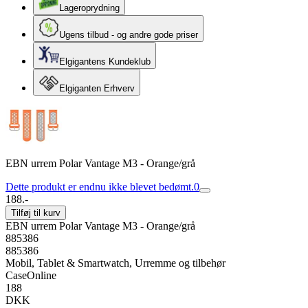
Lageroprydning
Ugens tilbud - og andre gode priser
Elgigantens Kundeklub
Elgiganten Erhverv
EBN urrem Polar Vantage M3 - Orange/grå
Dette produkt er endnu ikke blevet bedømt.
0
188.-
Tilføj til kurv
EBN urrem Polar Vantage M3 - Orange/grå
885386
885386
Mobil, Tablet & Smartwatch, Urremme og tilbehør
CaseOnline
188
DKK