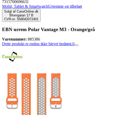
7315700696631
Mobil, Tablet & Smartwatch
Urremme og tilbehør
Solgt af
CaseOnline.dk
Blomgatan 17 B
CVR-nr: 559042072401
EBN urrem Polar Vantage M3 - Orange/grå
Varenummer:
885386
Dette produkt er endnu ikke blevet bedømt.
0