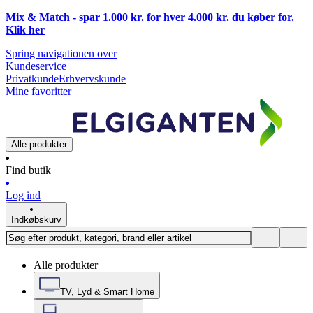
Mix & Match - spar 1.000 kr. for hver 4.000 kr. du køber for.
Klik
her
Spring navigationen over
Kundeservice
Privatkunde
Erhvervskunde
Mine favoritter
Alle produkter
Find butik
Log ind
Indkøbskurv
Alle produkter
TV, Lyd & Smart Home