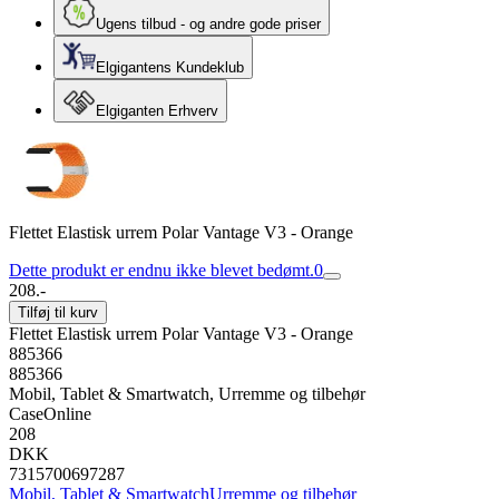
Ugens tilbud - og andre gode priser
Elgigantens Kundeklub
Elgiganten Erhverv
Flettet Elastisk urrem Polar Vantage V3 - Orange
Dette produkt er endnu ikke blevet bedømt.
0
208.-
Tilføj til kurv
Flettet Elastisk urrem Polar Vantage V3 - Orange
885366
885366
Mobil, Tablet & Smartwatch, Urremme og tilbehør
CaseOnline
208
DKK
7315700697287
Mobil, Tablet & Smartwatch
Urremme og tilbehør