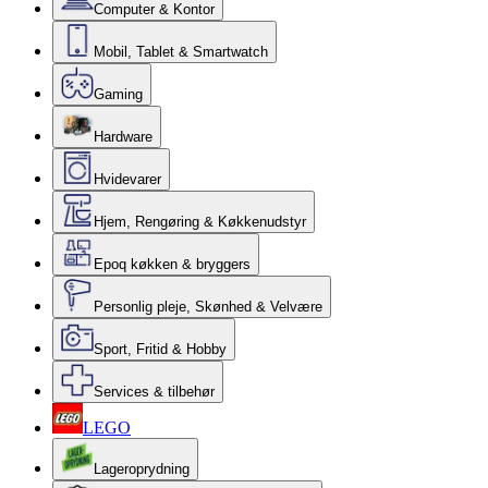
Computer & Kontor
Mobil, Tablet & Smartwatch
Gaming
Hardware
Hvidevarer
Hjem, Rengøring & Køkkenudstyr
Epoq køkken & bryggers
Personlig pleje, Skønhed & Velvære
Sport, Fritid & Hobby
Services & tilbehør
LEGO
Lageroprydning