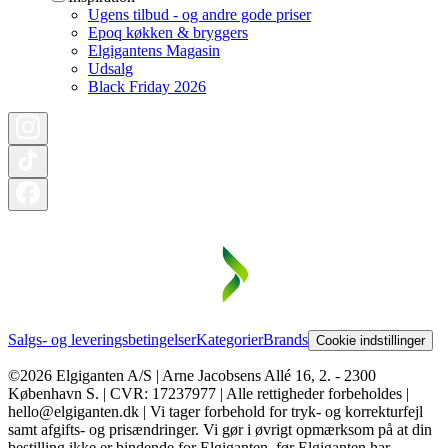
Ugens tilbud - og andre gode priser
Epoq køkken & bryggers
Elgigantens Magasin
Udsalg
Black Friday 2026
Salgs- og leveringsbetingelser
Kategorier
Brands
Cookie indstillinger
©2026 Elgiganten A/S | Arne Jacobsens Allé 16, 2. - 2300
København S. | CVR: 17237977 | Alle rettigheder forbeholdes |
hello@elgiganten.dk | Vi tager forbehold for tryk- og korrekturfejl
samt afgifts- og prisændringer. Vi gør i øvrigt opmærksom på at din
bestilling ikke er bindende for Elgiganten, før Elgiganten har