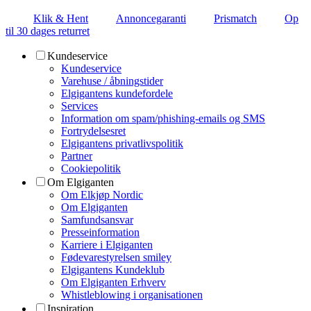
Klik & Hent
Annoncegaranti
Prismatch
Op
til 30 dages returret
Kundeservice
Kundeservice
Varehuse / åbningstider
Elgigantens kundefordele
Services
Information om spam/phishing-emails og SMS
Fortrydelsesret
Elgigantens privatlivspolitik
Partner
Cookiepolitik
Om Elgiganten
Om Elkjøp Nordic
Om Elgiganten
Samfundsansvar
Presseinformation
Karriere i Elgiganten
Fødevarestyrelsen smiley
Elgigantens Kundeklub
Om Elgiganten Erhverv
Whistleblowing i organisationen
Inspiration