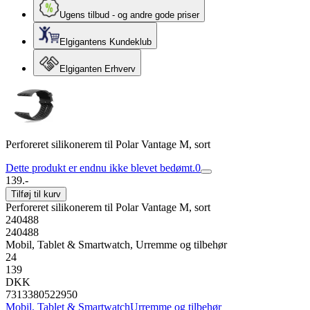
Ugens tilbud - og andre gode priser
Elgigantens Kundeklub
Elgiganten Erhverv
Perforeret silikonerem til Polar Vantage M, sort
Dette produkt er endnu ikke blevet bedømt.
0
139.-
Tilføj til kurv
Perforeret silikonerem til Polar Vantage M, sort
240488
240488
Mobil, Tablet & Smartwatch, Urremme og tilbehør
24
139
DKK
7313380522950
Mobil, Tablet & Smartwatch
Urremme og tilbehør