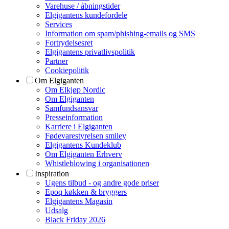
Varehuse / åbningstider
Elgigantens kundefordele
Services
Information om spam/phishing-emails og SMS
Fortrydelsesret
Elgigantens privatlivspolitik
Partner
Cookiepolitik
Om Elgiganten
Om Elkjøp Nordic
Om Elgiganten
Samfundsansvar
Presseinformation
Karriere i Elgiganten
Fødevarestyrelsen smiley
Elgigantens Kundeklub
Om Elgiganten Erhverv
Whistleblowing i organisationen
Inspiration
Ugens tilbud - og andre gode priser
Epoq køkken & bryggers
Elgigantens Magasin
Udsalg
Black Friday 2026