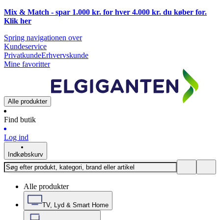
Mix & Match - spar 1.000 kr. for hver 4.000 kr. du køber for.
Klik
her
Spring navigationen over
Kundeservice
Privatkunde
Erhvervskunde
Mine favoritter
Alle produkter
Find butik
Log ind
Indkøbskurv
Alle produkter
TV, Lyd & Smart Home