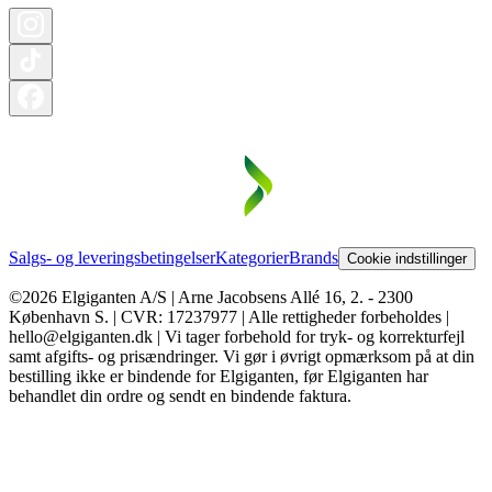
Salgs- og leveringsbetingelser
Kategorier
Brands
Cookie indstillinger
©2026 Elgiganten A/S | Arne Jacobsens Allé 16, 2. - 2300
København S. | CVR: 17237977 | Alle rettigheder forbeholdes |
hello@elgiganten.dk | Vi tager forbehold for tryk- og korrekturfejl
samt afgifts- og prisændringer. Vi gør i øvrigt opmærksom på at din
bestilling ikke er bindende for Elgiganten, før Elgiganten har
behandlet din ordre og sendt en bindende faktura.