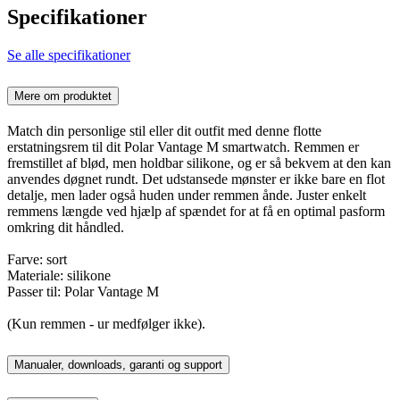
Specifikationer
Se alle specifikationer
Mere om produktet
Match din personlige stil eller dit outfit med denne flotte
erstatningsrem til dit Polar Vantage M smartwatch. Remmen er
fremstillet af blød, men holdbar silikone, og er så bekvem at den kan
anvendes døgnet rundt. Det udstansede mønster er ikke bare en flot
detalje, men lader også huden under remmen ånde. Juster enkelt
remmens længde ved hjælp af spændet for at få en optimal pasform
omkring dit håndled.
Farve: sort
Materiale: silikone
Passer til: Polar Vantage M
(Kun remmen - ur medfølger ikke).
Manualer, downloads, garanti og support