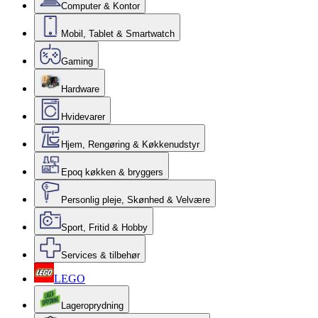
Computer & Kontor
Mobil, Tablet & Smartwatch
Gaming
Hardware
Hvidevarer
Hjem, Rengøring & Køkkenudstyr
Epoq køkken & bryggers
Personlig pleje, Skønhed & Velvære
Sport, Fritid & Hobby
Services & tilbehør
LEGO
Lageroprydning