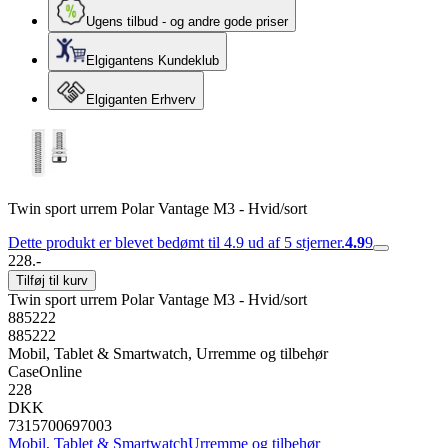
Ugens tilbud - og andre gode priser
Elgigantens Kundeklub
Elgiganten Erhverv
Twin sport urrem Polar Vantage M3 - Hvid/sort
Dette produkt er blevet bedømt til 4.9 ud af 5 stjerner.
4.9
9
228.-
Tilføj til kurv
Twin sport urrem Polar Vantage M3 - Hvid/sort
885222
885222
Mobil, Tablet & Smartwatch, Urremme og tilbehør
CaseOnline
228
DKK
7315700697003
Mobil, Tablet & Smartwatch
Urremme og tilbehør