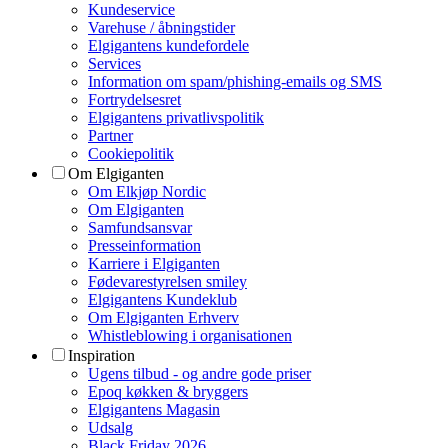
Kundeservice
Varehuse / åbningstider
Elgigantens kundefordele
Services
Information om spam/phishing-emails og SMS
Fortrydelsesret
Elgigantens privatlivspolitik
Partner
Cookiepolitik
Om Elgiganten
Om Elkjøp Nordic
Om Elgiganten
Samfundsansvar
Presseinformation
Karriere i Elgiganten
Fødevarestyrelsen smiley
Elgigantens Kundeklub
Om Elgiganten Erhverv
Whistleblowing i organisationen
Inspiration
Ugens tilbud - og andre gode priser
Epoq køkken & bryggers
Elgigantens Magasin
Udsalg
Black Friday 2026