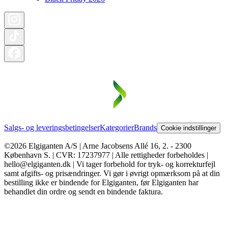
Salgs- og leveringsbetingelser
Kategorier
Brands
Cookie indstillinger
©2026 Elgiganten A/S | Arne Jacobsens Allé 16, 2. - 2300
København S. | CVR: 17237977 | Alle rettigheder forbeholdes |
hello@elgiganten.dk | Vi tager forbehold for tryk- og korrekturfejl
samt afgifts- og prisændringer. Vi gør i øvrigt opmærksom på at din
bestilling ikke er bindende for Elgiganten, før Elgiganten har
behandlet din ordre og sendt en bindende faktura.