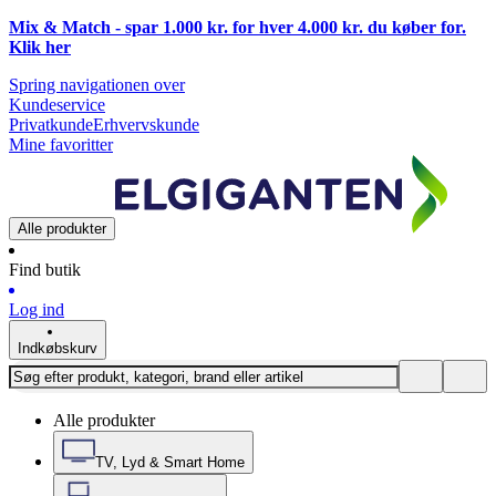
Mix & Match - spar 1.000 kr. for hver 4.000 kr. du køber for.
Klik
her
Spring navigationen over
Kundeservice
Privatkunde
Erhvervskunde
Mine favoritter
Alle produkter
Find butik
Log ind
Indkøbskurv
Alle produkter
TV, Lyd & Smart Home