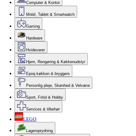
Computer & Kontor
Mobil, Tablet & Smartwatch
Gaming
Hardware
Hvidevarer
Hjem, Rengøring & Køkkenudstyr
Epoq køkken & bryggers
Personlig pleje, Skønhed & Velvære
Sport, Fritid & Hobby
Services & tilbehør
LEGO
Lageroprydning