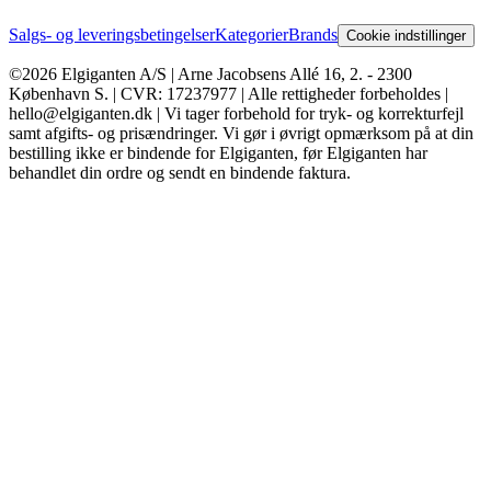
Salgs- og leveringsbetingelser
Kategorier
Brands
Cookie indstillinger
©2026 Elgiganten A/S | Arne Jacobsens Allé 16, 2. - 2300
København S. | CVR: 17237977 | Alle rettigheder forbeholdes |
hello@elgiganten.dk | Vi tager forbehold for tryk- og korrekturfejl
samt afgifts- og prisændringer. Vi gør i øvrigt opmærksom på at din
bestilling ikke er bindende for Elgiganten, før Elgiganten har
behandlet din ordre og sendt en bindende faktura.