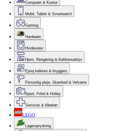
Computer & Kontor
Mobil, Tablet & Smartwatch
Gaming
Hardware
Hvidevarer
Hjem, Rengøring & Køkkenudstyr
Epoq køkken & bryggers
Personlig pleje, Skønhed & Velvære
Sport, Fritid & Hobby
Services & tilbehør
LEGO
Lageroprydning