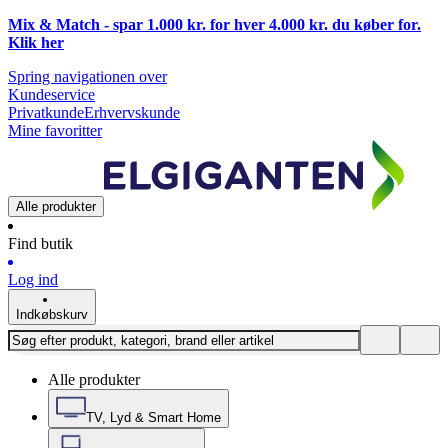
Mix & Match - spar 1.000 kr. for hver 4.000 kr. du køber for.
Klik
her
Spring navigationen over
Kundeservice
Privatkunde
Erhvervskunde
Mine favoritter
Alle produkter
Find butik
Log ind
Indkøbskurv
Alle produkter
TV, Lyd & Smart Home