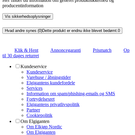
Her finder du information om generel produktsikkerhed og
producentinformation
Vis sikkerhedsoplysninger
Hvad andre synes (0)
Dette produkt er endnu ikke blevet bedømt.
0
Klik & Hent
Annoncegaranti
Prismatch
Op
til 30 dages returret
Kundeservice
Kundeservice
Varehuse / åbningstider
Elgigantens kundefordele
Services
Information om spam/phishing-emails og SMS
Fortrydelsesret
Elgigantens privatlivspolitik
Partner
Cookiepolitik
Om Elgiganten
Om Elkjøp Nordic
Om Elgiganten