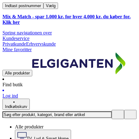
Indtast postnummer
Vælg
Mix & Match - spar 1.000 kr. for hver 4.000 kr. du køber for.
Klik
her
Spring navigationen over
Kundeservice
Privatkunde
Erhvervskunde
Mine favoritter
Alle produkter
Find butik
Log ind
Indkøbskurv
Alle produkter
TV, Lyd & Smart Home