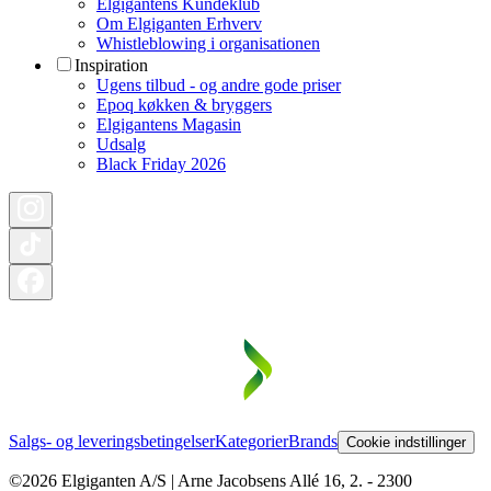
Elgigantens Kundeklub
Om Elgiganten Erhverv
Whistleblowing i organisationen
Inspiration
Ugens tilbud - og andre gode priser
Epoq køkken & bryggers
Elgigantens Magasin
Udsalg
Black Friday 2026
Salgs- og leveringsbetingelser
Kategorier
Brands
Cookie indstillinger
©2026 Elgiganten A/S | Arne Jacobsens Allé 16, 2. - 2300