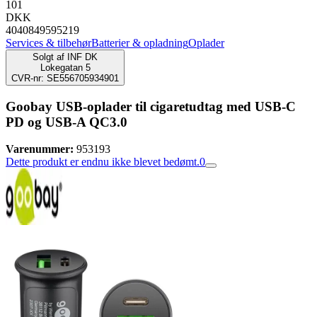
101
DKK
4040849595219
Services & tilbehør
Batterier & opladning
Oplader
Solgt af
INF DK
Lokegatan 5
CVR-nr: SE556705934901
Goobay USB-oplader til cigaretudtag med USB-C
PD og USB-A QC3.0
Varenummer:
953193
Dette produkt er endnu ikke blevet bedømt.
0