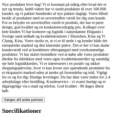
Nye produkter hver dag! Vi er konstant på udkig efter hvad der er
nyt og trendy. Indtil videre har vi sendt produkter til over 100.000
kunder, og vi pakker hundreder af nye pakker dagligt. Vores tilbud
består af produkter med en uovertruffen værdi for dig som kunde.
For os betyder en uovertruffen værdi et produkt, der har et pænt
design, god kvalitet og en konkurrencedygtig pris. Kolleger over
hele kloden Vi har kontorer og logistik i naturskønne Höganäs i
Sverige samt indkøb og kvalitetskontorer i Shenzhen, Kina og Yi
Chang, Kina. Vores styrke er, at vi er til stede i og kender både det
europæiske marked og den kinesiske prøve. Det er her vi kan skabe
kundeværdi ved at kombinere efterspørgsel med overkommelige
produkter. Vi har skåret formidlere ved at købe alle vores produkter
direkte fra fabrikken med vores egne kvalitetskontroller og samtidig
eje hele logistikkæden. Vi er interesseret i en positiv og sikker
shoppingoplevelse, hvor vi kan levere nye spændende produkter fra
et ekspansivt marked uden at tænke på forsendelse og told. Vigtigt
for os og for dig: Hurtige leveringer. Du har dine varer inden for 2-4
arbejdsdage efter bestilling. Kundeservice - vi svarer hurtigt og er
tilgængelige via e-mail og telefon. God kvalitet - 90 dages åbent
køb.
Sælges af
4 andre partnere
Specifikationer