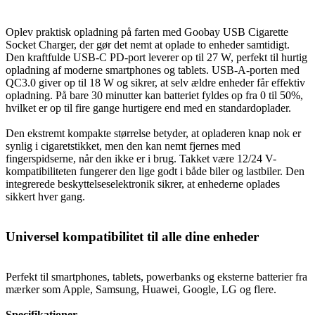
Oplev praktisk opladning på farten med Goobay USB Cigarette
Socket Charger, der gør det nemt at oplade to enheder samtidigt.
Den kraftfulde USB-C PD-port leverer op til 27 W, perfekt til hurtig
opladning af moderne smartphones og tablets. USB-A-porten med
QC3.0 giver op til 18 W og sikrer, at selv ældre enheder får effektiv
opladning. På bare 30 minutter kan batteriet fyldes op fra 0 til 50%,
hvilket er op til fire gange hurtigere end med en standardoplader.
Den ekstremt kompakte størrelse betyder, at opladeren knap nok er
synlig i cigaretstikket, men den kan nemt fjernes med
fingerspidserne, når den ikke er i brug. Takket være 12/24 V-
kompatibiliteten fungerer den lige godt i både biler og lastbiler. Den
integrerede beskyttelseselektronik sikrer, at enhederne oplades
sikkert hver gang.
Universel kompatibilitet til alle dine enheder
Perfekt til smartphones, tablets, powerbanks og eksterne batterier fra
mærker som Apple, Samsung, Huawei, Google, LG og flere.
Specifikationer