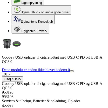
Lageroprydning
Ugens tilbud - og andre gode priser
Elgigantens Kundeklub
Elgiganten Erhverv
Goobay USB-oplader til cigaretudtag med USB-C PD og USB-A
QC3.0
Dette produkt er endnu ikke blevet bedømt.
0
101.-
Tilføj til kurv
Goobay USB-oplader til cigaretudtag med USB-C PD og USB-A
QC3.0
953193
953193
Services & tilbehør, Batterier & opladning, Oplader
goobay