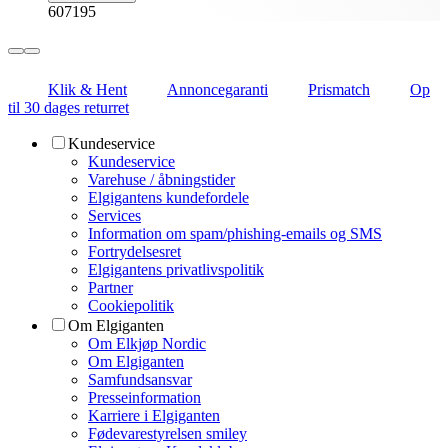
607195
Klik & Hent
Annoncegaranti
Prismatch
Op
til 30 dages returret
Kundeservice
Kundeservice
Varehuse / åbningstider
Elgigantens kundefordele
Services
Information om spam/phishing-emails og SMS
Fortrydelsesret
Elgigantens privatlivspolitik
Partner
Cookiepolitik
Om Elgiganten
Om Elkjøp Nordic
Om Elgiganten
Samfundsansvar
Presseinformation
Karriere i Elgiganten
Fødevarestyrelsen smiley