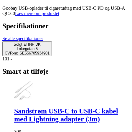
Goobay USB-oplader til cigaretudtag med USB-C PD og USB-A
QC3.0
Læs mere om produktet
Specifikationer
Se alle specifikationer
Solgt af
INF DK
Lokegatan 5
CVR-nr: SE556705934901
101.-
Smart at tilføje
Sandstrøm USB-C to USB-C kabel
med Lightning adapter (3m)
309.-