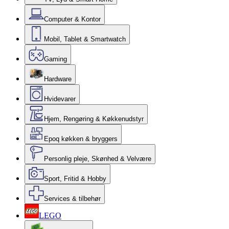
Computer & Kontor
Mobil, Tablet & Smartwatch
Gaming
Hardware
Hvidevarer
Hjem, Rengøring & Køkkenudstyr
Epoq køkken & bryggers
Personlig pleje, Skønhed & Velvære
Sport, Fritid & Hobby
Services & tilbehør
LEGO