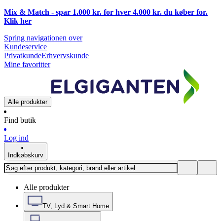
Mix & Match - spar 1.000 kr. for hver 4.000 kr. du køber for.
Klik
her
Spring navigationen over
Kundeservice
Privatkunde
Erhvervskunde
Mine favoritter
Alle produkter
Find butik
Log ind
Indkøbskurv
Alle produkter
TV, Lyd & Smart Home