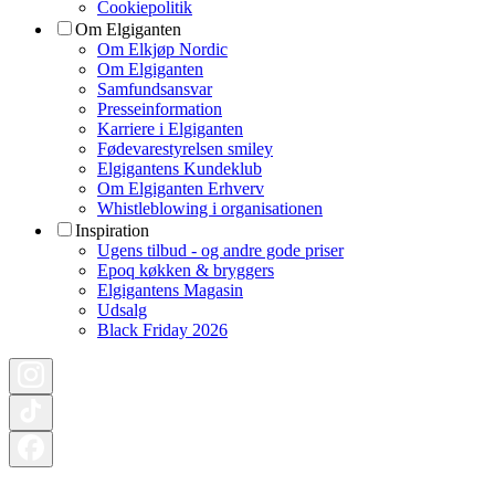
Cookiepolitik
Om Elgiganten
Om Elkjøp Nordic
Om Elgiganten
Samfundsansvar
Presseinformation
Karriere i Elgiganten
Fødevarestyrelsen smiley
Elgigantens Kundeklub
Om Elgiganten Erhverv
Whistleblowing i organisationen
Inspiration
Ugens tilbud - og andre gode priser
Epoq køkken & bryggers
Elgigantens Magasin
Udsalg
Black Friday 2026