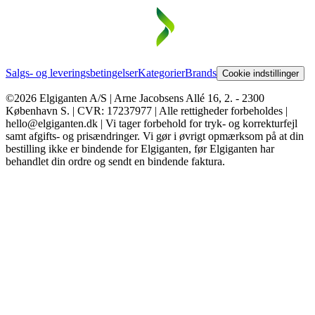
Salgs- og leveringsbetingelser
Kategorier
Brands
Cookie indstillinger
©2026 Elgiganten A/S | Arne Jacobsens Allé 16, 2. - 2300
København S. | CVR: 17237977 | Alle rettigheder forbeholdes |
hello@elgiganten.dk | Vi tager forbehold for tryk- og korrekturfejl
samt afgifts- og prisændringer. Vi gør i øvrigt opmærksom på at din
bestilling ikke er bindende for Elgiganten, før Elgiganten har
behandlet din ordre og sendt en bindende faktura.