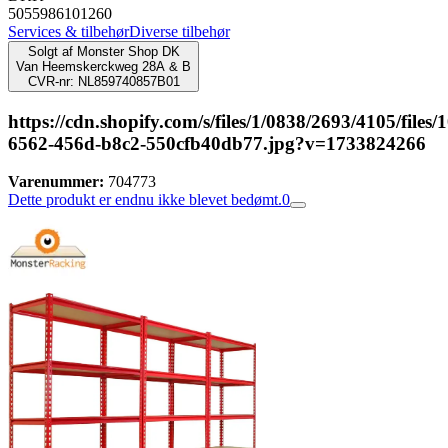
5055986101260
Services & tilbehør
Diverse tilbehør
Solgt af
Monster Shop DK
Van Heemskerckweg 28A & B
CVR-nr: NL859740857B01
https://cdn.shopify.com/s/files/1/0838/2693/4105/fil
6562-456d-b8c2-550cfb40db77.jpg?v=1733824266
Varenummer:
704773
Dette produkt er endnu ikke blevet bedømt.
0