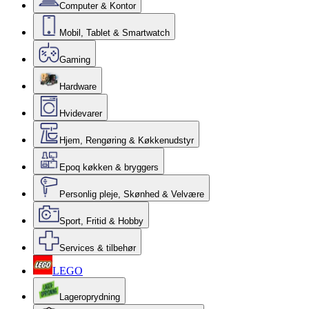
Computer & Kontor
Mobil, Tablet & Smartwatch
Gaming
Hardware
Hvidevarer
Hjem, Rengøring & Køkkenudstyr
Epoq køkken & bryggers
Personlig pleje, Skønhed & Velvære
Sport, Fritid & Hobby
Services & tilbehør
LEGO
Lageroprydning