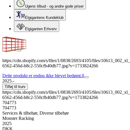
Ugens tilbud - og andre gode priser
Elgigantens Kundeklub
Elgiganten Erhverv
https://cdn.shopify.com/s/files/1/0838/2693/4105/files/10613_002_
6562-456d-b8c2-550cfb40db77.jpg?v=1733824266
Dette produkt er endnu ikke blevet bedømt.
0
2025.-
Tilføj til kurv
https://cdn.shopify.com/s/files/1/0838/2693/4105/files/10613_002_
6562-456d-b8c2-550cfb40db77.jpg?v=1733824266
704773
704773
Services & tilbehør, Diverse tilbehør
Monster Racking
2025
DKK