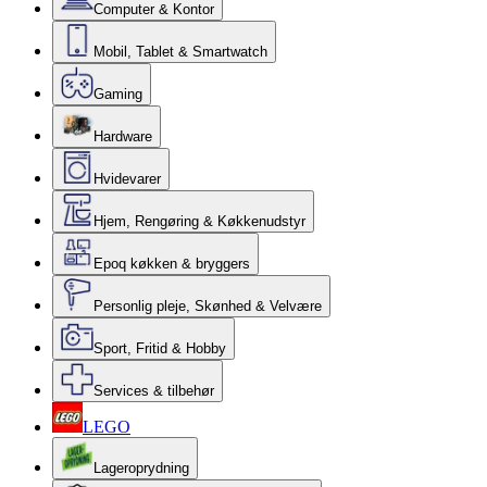
Computer & Kontor
Mobil, Tablet & Smartwatch
Gaming
Hardware
Hvidevarer
Hjem, Rengøring & Køkkenudstyr
Epoq køkken & bryggers
Personlig pleje, Skønhed & Velvære
Sport, Fritid & Hobby
Services & tilbehør
LEGO
Lageroprydning