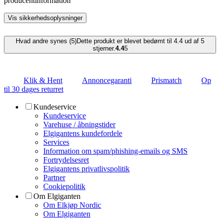
producentinformation
Vis sikkerhedsoplysninger
Hvad andre synes (5)
Dette produkt er blevet bedømt til 4.4 ud af 5
stjerner.
4.4
5
Klik & Hent
Annoncegaranti
Prismatch
Op
til 30 dages returret
Kundeservice
Kundeservice
Varehuse / åbningstider
Elgigantens kundefordele
Services
Information om spam/phishing-emails og SMS
Fortrydelsesret
Elgigantens privatlivspolitik
Partner
Cookiepolitik
Om Elgiganten
Om Elkjøp Nordic
Om Elgiganten