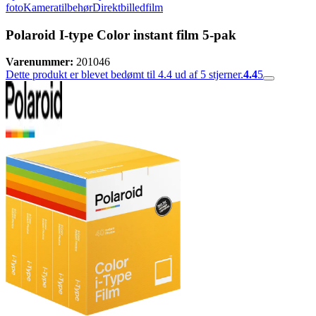
foto
Kameratilbehør
Direktbilledfilm
Polaroid I-type Color instant film 5-pak
Varenummer:
201046
Dette produkt er blevet bedømt til 4.4 ud af 5 stjerner.
4.4
5