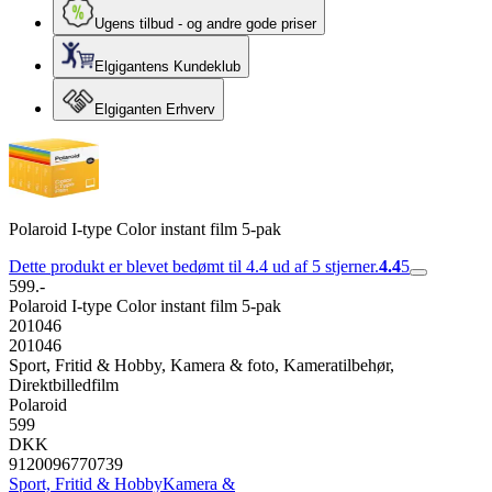
Ugens tilbud - og andre gode priser
Elgigantens Kundeklub
Elgiganten Erhverv
Polaroid I-type Color instant film 5-pak
Dette produkt er blevet bedømt til 4.4 ud af 5 stjerner.
4.4
5
599.-
Polaroid I-type Color instant film 5-pak
201046
201046
Sport, Fritid & Hobby, Kamera & foto, Kameratilbehør,
Direktbilledfilm
Polaroid
599
DKK
9120096770739
Sport, Fritid & Hobby
Kamera &