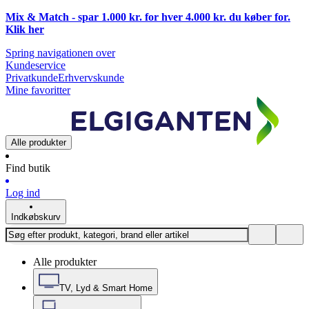
Mix & Match - spar 1.000 kr. for hver 4.000 kr. du køber for.
Klik
her
Spring navigationen over
Kundeservice
Privatkunde
Erhvervskunde
Mine favoritter
Alle produkter
Find butik
Log ind
Indkøbskurv
Alle produkter
TV, Lyd & Smart Home