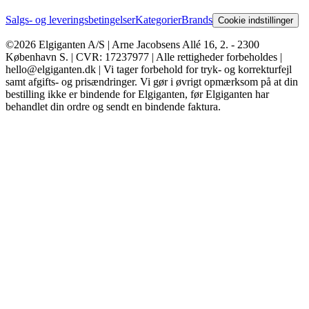
Salgs- og leveringsbetingelser
Kategorier
Brands
Cookie indstillinger
©2026 Elgiganten A/S | Arne Jacobsens Allé 16, 2. - 2300
København S. | CVR: 17237977 | Alle rettigheder forbeholdes |
hello@elgiganten.dk | Vi tager forbehold for tryk- og korrekturfejl
samt afgifts- og prisændringer. Vi gør i øvrigt opmærksom på at din
bestilling ikke er bindende for Elgiganten, før Elgiganten har
behandlet din ordre og sendt en bindende faktura.