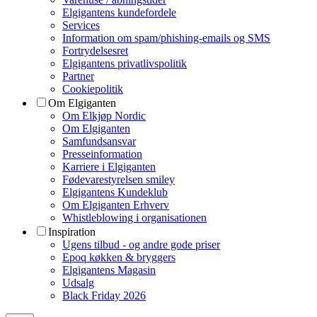
Elgigantens kundefordele
Services
Information om spam/phishing-emails og SMS
Fortrydelsesret
Elgigantens privatlivspolitik
Partner
Cookiepolitik
Om Elgiganten
Om Elkjøp Nordic
Om Elgiganten
Samfundsansvar
Presseinformation
Karriere i Elgiganten
Fødevarestyrelsen smiley
Elgigantens Kundeklub
Om Elgiganten Erhverv
Whistleblowing i organisationen
Inspiration
Ugens tilbud - og andre gode priser
Epoq køkken & bryggers
Elgigantens Magasin
Udsalg
Black Friday 2026