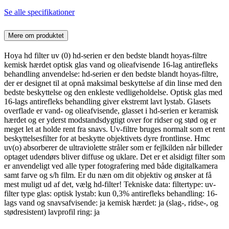
Se alle specifikationer
Mere om produktet
Hoya hd filter uv (0) hd-serien er den bedste blandt hoyas-filtre
kemisk hærdet optisk glas vand og olieafvisende 16-lag antirefleks
behandling anvendelse: hd-serien er den bedste blandt hoyas-filtre,
der er designet til at opnå maksimal beskyttelse af din linse med den
bedste beskyttelse og den enkleste vedligeholdelse. Optisk glas med
16-lags antirefleks behandling giver ekstremt lavt lystab. Glasets
overflade er vand- og olieafvisende, glasset i hd-serien er keramisk
hærdet og er yderst modstandsdygtigt over for ridser og stød og er
meget let at holde rent fra snavs. Uv-filtre bruges normalt som et rent
beskyttelsesfilter for at beskytte objektivets dyre frontlinse. Hmc
uv(o) absorberer de ultraviolette stråler som er fejlkilden når billeder
optaget udendørs bliver diffuse og uklare. Det er et alsidigt filter som
er anvendeligt ved alle typer fotografering med både digitalkamera
samt farve og s/h film. Er du næn om dit objektiv og ønsker at få
mest muligt ud af det, vælg hd-filter! Tekniske data: filtertype: uv-
filter type glas: optisk lystab: kun 0,3% antirefleks behandling: 16-
lags vand og snavsafvisende: ja kemisk hærdet: ja (slag-, ridse-, og
stødresistent) lavprofil ring: ja