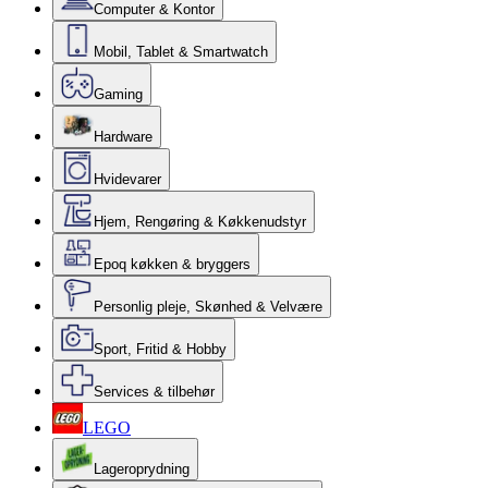
Computer & Kontor
Mobil, Tablet & Smartwatch
Gaming
Hardware
Hvidevarer
Hjem, Rengøring & Køkkenudstyr
Epoq køkken & bryggers
Personlig pleje, Skønhed & Velvære
Sport, Fritid & Hobby
Services & tilbehør
LEGO
Lageroprydning