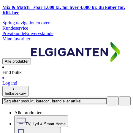
Mix & Match - spar 1.000 kr. for hver 4.000 kr. du køber for.
Klik
her
Spring navigationen over
Kundeservice
Privatkunde
Erhvervskunde
Mine favoritter
Alle produkter
Find butik
Log ind
Indkøbskurv
Alle produkter
TV, Lyd & Smart Home