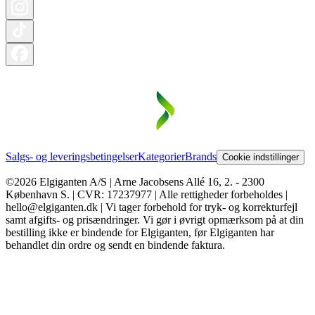
Salgs- og leveringsbetingelser
Kategorier
Brands
Cookie indstillinger
©2026 Elgiganten A/S | Arne Jacobsens Allé 16, 2. - 2300
København S. | CVR: 17237977 | Alle rettigheder forbeholdes |
hello@elgiganten.dk | Vi tager forbehold for tryk- og korrekturfejl
samt afgifts- og prisændringer. Vi gør i øvrigt opmærksom på at din
bestilling ikke er bindende for Elgiganten, før Elgiganten har
behandlet din ordre og sendt en bindende faktura.