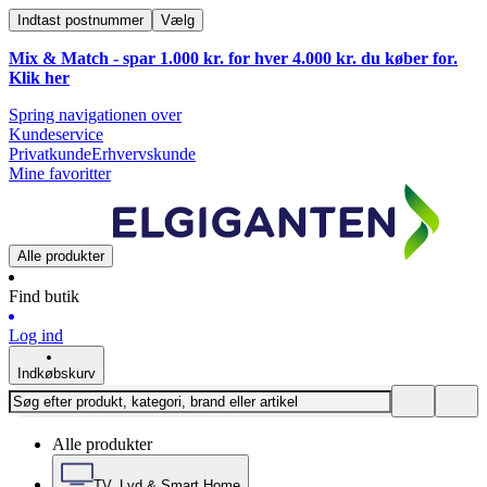
Indtast postnummer
Vælg
Mix & Match - spar 1.000 kr. for hver 4.000 kr. du køber for.
Klik
her
Spring navigationen over
Kundeservice
Privatkunde
Erhvervskunde
Mine favoritter
Alle produkter
Find butik
Log ind
Indkøbskurv
Alle produkter
TV, Lyd & Smart Home