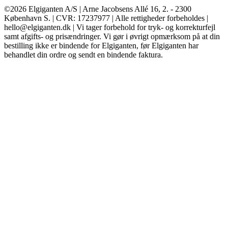
©2026 Elgiganten A/S | Arne Jacobsens Allé 16, 2. - 2300
København S. | CVR: 17237977 | Alle rettigheder forbeholdes |
hello@elgiganten.dk | Vi tager forbehold for tryk- og korrekturfejl
samt afgifts- og prisændringer. Vi gør i øvrigt opmærksom på at din
bestilling ikke er bindende for Elgiganten, før Elgiganten har
behandlet din ordre og sendt en bindende faktura.