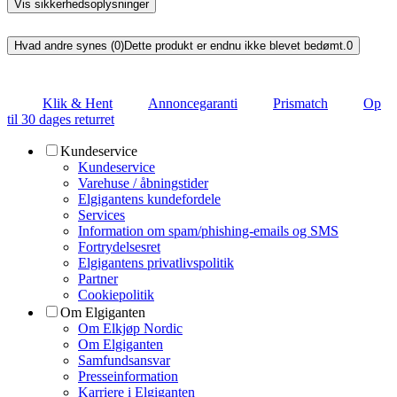
Vis sikkerhedsoplysninger
Hvad andre synes (0)
Dette produkt er endnu ikke blevet bedømt.
0
Klik & Hent
Annoncegaranti
Prismatch
Op
til 30 dages returret
Kundeservice
Kundeservice
Varehuse / åbningstider
Elgigantens kundefordele
Services
Information om spam/phishing-emails og SMS
Fortrydelsesret
Elgigantens privatlivspolitik
Partner
Cookiepolitik
Om Elgiganten
Om Elkjøp Nordic
Om Elgiganten
Samfundsansvar
Presseinformation
Karriere i Elgiganten