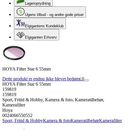
Lageroprydning
Ugens tilbud - og andre gode priser
Elgigantens Kundeklub
Elgiganten Erhverv
HOYA Filter Star 6 55mm
Dette produkt er endnu ikke blevet bedømt.
0
HOYA Filter Star 6 55mm
159819
159819
Sport, Fritid & Hobby, Kamera & foto, Kameratilbehør,
Kamerafilter
Hoya
0024066550552
Sport, Fritid & Hobby
Kamera & foto
Kameratilbehør
Kamerafilter