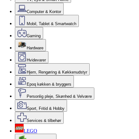
Computer & Kontor
Mobil, Tablet & Smartwatch
Gaming
Hardware
Hvidevarer
Hjem, Rengøring & Køkkenudstyr
Epoq køkken & bryggers
Personlig pleje, Skønhed & Velvære
Sport, Fritid & Hobby
Services & tilbehør
LEGO