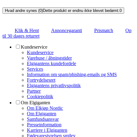
Hvad andre synes (0)
Dette produkt er endnu ikke blevet bedømt.
0
Klik & Hent
Annoncegaranti
Prismatch
Op
til 30 dages returret
Kundeservice
Kundeservice
Varehuse / åbningstider
Elgigantens kundefordele
Services
Information om spam/phishing-emails og SMS
Fortrydelsesret
Elgigantens privatlivspolitik
Partner
Cookiepolitik
Om Elgiganten
Om Elkjøp Nordic
Om Elgiganten
Samfundsansvar
Presseinformation
Karriere i Elgiganten
Fødevarestyrelsen smiley