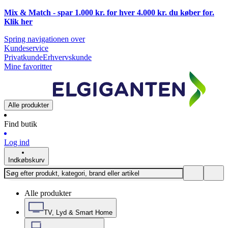
Mix & Match - spar 1.000 kr. for hver 4.000 kr. du køber for.
Klik
her
Spring navigationen over
Kundeservice
Privatkunde
Erhvervskunde
Mine favoritter
Alle produkter
Find butik
Log ind
Indkøbskurv
Alle produkter
TV, Lyd & Smart Home