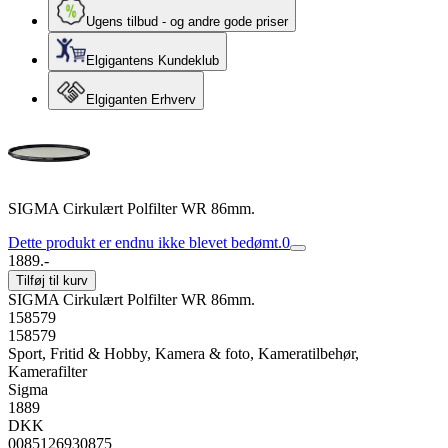
Ugens tilbud - og andre gode priser
Elgigantens Kundeklub
Elgiganten Erhverv
SIGMA Cirkulært Polfilter WR 86mm.
Dette produkt er endnu ikke blevet bedømt.
0
1889.-
Tilføj til kurv
SIGMA Cirkulært Polfilter WR 86mm.
158579
158579
Sport, Fritid & Hobby, Kamera & foto, Kameratilbehør,
Kamerafilter
Sigma
1889
DKK
0085126930875