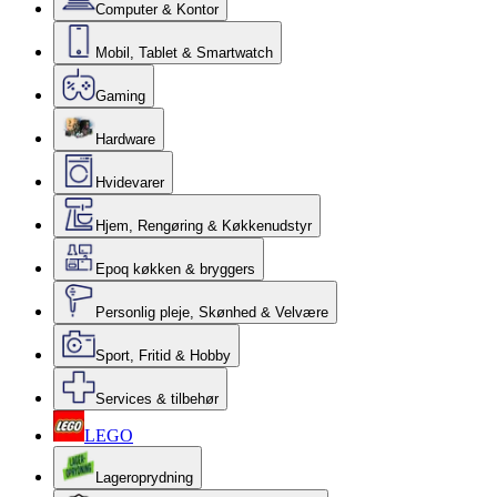
Computer & Kontor
Mobil, Tablet & Smartwatch
Gaming
Hardware
Hvidevarer
Hjem, Rengøring & Køkkenudstyr
Epoq køkken & bryggers
Personlig pleje, Skønhed & Velvære
Sport, Fritid & Hobby
Services & tilbehør
LEGO
Lageroprydning