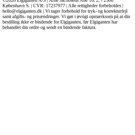
©2026 Elgiganten A/S | Arne Jacobsens Allé 16, 2. - 2300
København S. | CVR: 17237977 | Alle rettigheder forbeholdes |
hello@elgiganten.dk | Vi tager forbehold for tryk- og korrekturfejl
samt afgifts- og prisændringer. Vi gør i øvrigt opmærksom på at din
bestilling ikke er bindende for Elgiganten, før Elgiganten har
behandlet din ordre og sendt en bindende faktura.