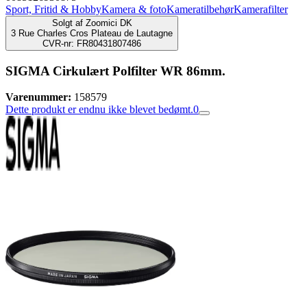
Sport, Fritid & Hobby
Kamera & foto
Kameratilbehør
Kamerafilter
Solgt af
Zoomici DK
3 Rue Charles Cros Plateau de Lautagne
CVR-nr: FR80431807486
SIGMA Cirkulært Polfilter WR 86mm.
Varenummer:
158579
Dette produkt er endnu ikke blevet bedømt.
0