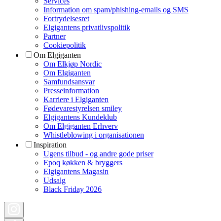
Services
Information om spam/phishing-emails og SMS
Fortrydelsesret
Elgigantens privatlivspolitik
Partner
Cookiepolitik
Om Elgiganten
Om Elkjøp Nordic
Om Elgiganten
Samfundsansvar
Presseinformation
Karriere i Elgiganten
Fødevarestyrelsen smiley
Elgigantens Kundeklub
Om Elgiganten Erhverv
Whistleblowing i organisationen
Inspiration
Ugens tilbud - og andre gode priser
Epoq køkken & bryggers
Elgigantens Magasin
Udsalg
Black Friday 2026