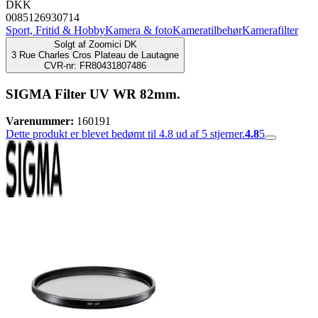
DKK
0085126930714
Sport, Fritid & Hobby
Kamera & foto
Kameratilbehør
Kamerafilter
Solgt af
Zoomici DK
3 Rue Charles Cros Plateau de Lautagne
CVR-nr: FR80431807486
SIGMA Filter UV WR 82mm.
Varenummer:
160191
Dette produkt er blevet bedømt til 4.8 ud af 5 stjerner.
4.8
5