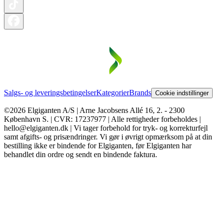
Salgs- og leveringsbetingelser
Kategorier
Brands
Cookie indstillinger
©2026 Elgiganten A/S | Arne Jacobsens Allé 16, 2. - 2300
København S. | CVR: 17237977 | Alle rettigheder forbeholdes |
hello@elgiganten.dk | Vi tager forbehold for tryk- og korrekturfejl
samt afgifts- og prisændringer. Vi gør i øvrigt opmærksom på at din
bestilling ikke er bindende for Elgiganten, før Elgiganten har
behandlet din ordre og sendt en bindende faktura.