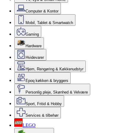
Computer & Kontor
Mobil, Tablet & Smartwatch
Gaming
Hardware
Hvidevarer
Hjem, Rengøring & Køkkenudstyr
Epoq køkken & bryggers
Personlig pleje, Skønhed & Velvære
Sport, Fritid & Hobby
Services & tilbehør
LEGO