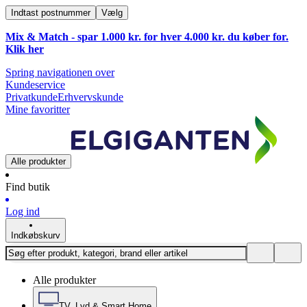
Indtast postnummer
Vælg
Mix & Match - spar 1.000 kr. for hver 4.000 kr. du køber for.
Klik
her
Spring navigationen over
Kundeservice
Privatkunde
Erhvervskunde
Mine favoritter
Alle produkter
Find butik
Log ind
Indkøbskurv
Alle produkter
TV, Lyd & Smart Home