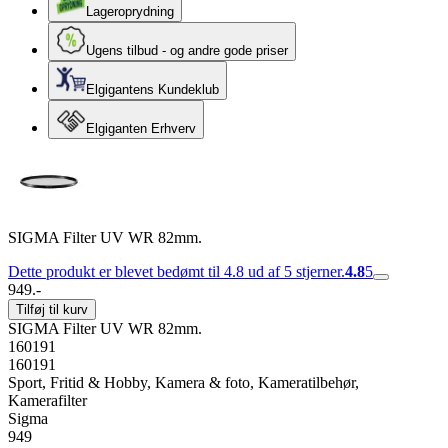
Lageroprydning
Ugens tilbud - og andre gode priser
Elgigantens Kundeklub
Elgiganten Erhverv
SIGMA Filter UV WR 82mm.
Dette produkt er blevet bedømt til 4.8 ud af 5 stjerner.
4.8
5
949.-
Tilføj til kurv
SIGMA Filter UV WR 82mm.
160191
160191
Sport, Fritid & Hobby, Kamera & foto, Kameratilbehør,
Kamerafilter
Sigma
949