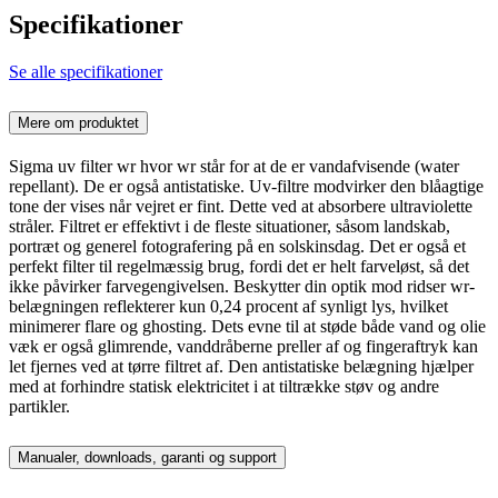
Specifikationer
Se alle specifikationer
Mere om produktet
Sigma uv filter wr hvor wr står for at de er vandafvisende (water
repellant). De er også antistatiske. Uv-filtre modvirker den blåagtige
tone der vises når vejret er fint. Dette ved at absorbere ultraviolette
stråler. Filtret er effektivt i de fleste situationer, såsom landskab,
portræt og generel fotografering på en solskinsdag. Det er også et
perfekt filter til regelmæssig brug, fordi det er helt farveløst, så det
ikke påvirker farvegengivelsen. Beskytter din optik mod ridser wr-
belægningen reflekterer kun 0,24 procent af synligt lys, hvilket
minimerer flare og ghosting. Dets evne til at støde både vand og olie
væk er også glimrende, vanddråberne preller af og fingeraftryk kan
let fjernes ved at tørre filtret af. Den antistatiske belægning hjælper
med at forhindre statisk elektricitet i at tiltrække støv og andre
partikler.
Manualer, downloads, garanti og support