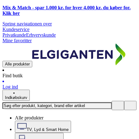
Mix & Match - spar 1.000 kr. for hver 4.000 kr. du køber for.
Klik
her
Spring navigationen over
Kundeservice
Privatkunde
Erhvervskunde
Mine favoritter
Alle produkter
Find butik
Log ind
Indkøbskurv
Alle produkter
TV, Lyd & Smart Home