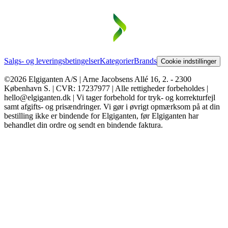
Salgs- og leveringsbetingelser
Kategorier
Brands
Cookie indstillinger
©2026 Elgiganten A/S | Arne Jacobsens Allé 16, 2. - 2300
København S. | CVR: 17237977 | Alle rettigheder forbeholdes |
hello@elgiganten.dk | Vi tager forbehold for tryk- og korrekturfejl
samt afgifts- og prisændringer. Vi gør i øvrigt opmærksom på at din
bestilling ikke er bindende for Elgiganten, før Elgiganten har
behandlet din ordre og sendt en bindende faktura.