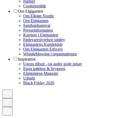
Partner
Cookiepolitik
Om Elgiganten
Om Elkjøp Nordic
Om Elgiganten
Samfundsansvar
Presseinformation
Karriere i Elgiganten
Fødevarestyrelsen smiley
Elgigantens Kundeklub
Om Elgiganten Erhverv
Whistleblowing i organisationen
Inspiration
Ugens tilbud - og andre gode priser
Epoq køkken & bryggers
Elgigantens Magasin
Udsalg
Black Friday 2026