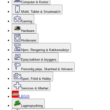
Computer & Kontor
Mobil, Tablet & Smartwatch
Gaming
Hardware
Hvidevarer
Hjem, Rengøring & Køkkenudstyr
Epoq køkken & bryggers
Personlig pleje, Skønhed & Velvære
Sport, Fritid & Hobby
Services & tilbehør
LEGO
Lageroprydning