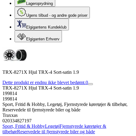
Lageroprydning
Ugens tilbud - og andre gode priser
Elgigantens Kundeklub
Elgiganten Erhverv
TRX-8271X Hjul TRX-4 Sort-satin 1.9
Dette produkt er endnu ikke blevet bedømt.
0
TRX-8271X Hjul TRX-4 Sort-satin 1.9
199814
199814
Sport, Fritid & Hobby, Legetøj, Fjernstyrede køretøjer & tilbehør,
Reservedele til fjernstyrede biler og både
Traxxas
020334827197
Sport, Fritid & Hobby
Legetøj
Fjernstyrede køretøjer &
tilbehør
Reservedele til fjernstyrede biler og både