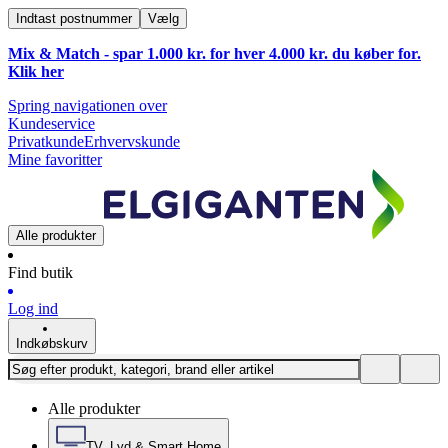
Indtast postnummer
Vælg
Mix & Match - spar 1.000 kr. for hver 4.000 kr. du køber for.
Klik
her
Spring navigationen over
Kundeservice
Privatkunde
Erhvervskunde
Mine favoritter
Alle produkter
Find butik
Log ind
Indkøbskurv
Alle produkter
TV, Lyd & Smart Home