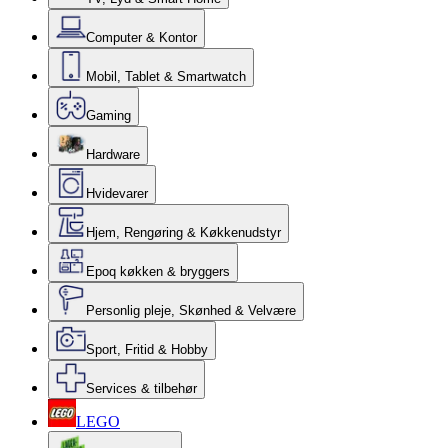
Computer & Kontor
Mobil, Tablet & Smartwatch
Gaming
Hardware
Hvidevarer
Hjem, Rengøring & Køkkenudstyr
Epoq køkken & bryggers
Personlig pleje, Skønhed & Velvære
Sport, Fritid & Hobby
Services & tilbehør
LEGO