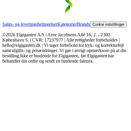
Salgs- og leveringsbetingelser
Kategorier
Brands
Cookie indstillinger
©2026 Elgiganten A/S | Arne Jacobsens Allé 16, 2. - 2300
København S. | CVR: 17237977 | Alle rettigheder forbeholdes |
hello@elgiganten.dk | Vi tager forbehold for tryk- og korrekturfejl
samt afgifts- og prisændringer. Vi gør i øvrigt opmærksom på at din
bestilling ikke er bindende for Elgiganten, før Elgiganten har
behandlet din ordre og sendt en bindende faktura.