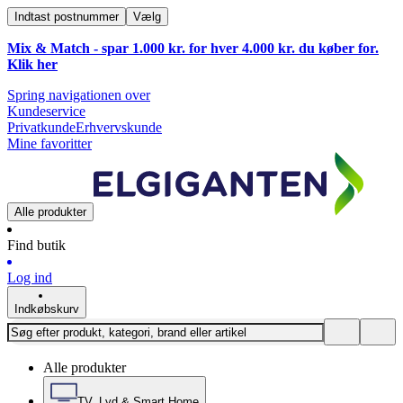
Indtast postnummer
Vælg
Mix & Match - spar 1.000 kr. for hver 4.000 kr. du køber for.
Klik
her
Spring navigationen over
Kundeservice
Privatkunde
Erhvervskunde
Mine favoritter
Alle produkter
Find butik
Log ind
Indkøbskurv
Alle produkter
TV, Lyd & Smart Home