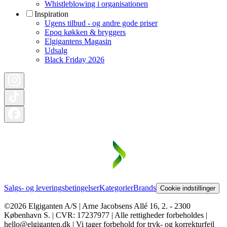
Whistleblowing i organisationen
Inspiration
Ugens tilbud - og andre gode priser
Epoq køkken & bryggers
Elgigantens Magasin
Udsalg
Black Friday 2026
Salgs- og leveringsbetingelser
Kategorier
Brands
Cookie indstillinger
©2026 Elgiganten A/S | Arne Jacobsens Allé 16, 2. - 2300
København S. | CVR: 17237977 | Alle rettigheder forbeholdes |
hello@elgiganten.dk | Vi tager forbehold for tryk- og korrekturfejl