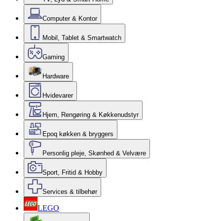
Computer & Kontor
Mobil, Tablet & Smartwatch
Gaming
Hardware
Hvidevarer
Hjem, Rengøring & Køkkenudstyr
Epoq køkken & bryggers
Personlig pleje, Skønhed & Velvære
Sport, Fritid & Hobby
Services & tilbehør
LEGO