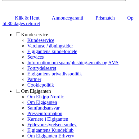
Klik & Hent
Annoncegaranti
Prismatch
Op
til 30 dages returret
Kundeservice
Kundeservice
Varehuse / åbningstider
Elgigantens kundefordele
Services
Information om spam/phishing-emails og SMS
Fortrydelsesret
Elgigantens privatlivspolitik
Partner
Cookiepolitik
Om Elgiganten
Om Elkjøp Nordic
Om Elgiganten
Samfundsansvar
Presseinformation
Karriere i Elgiganten
Fødevarestyrelsen smiley
Elgigantens Kundeklub
Om Elgiganten Erhverv