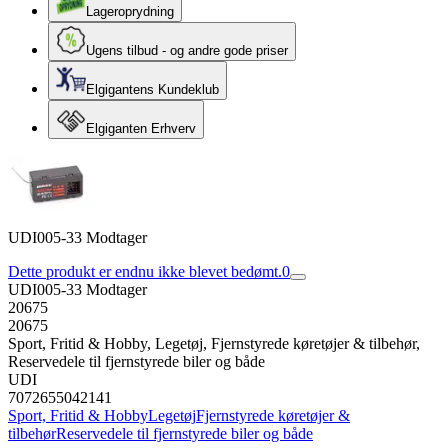
Lageroprydning
Ugens tilbud - og andre gode priser
Elgigantens Kundeklub
Elgiganten Erhverv
UDI005-33 Modtager
Dette produkt er endnu ikke blevet bedømt.
0
UDI005-33 Modtager
20675
20675
Sport, Fritid & Hobby, Legetøj, Fjernstyrede køretøjer & tilbehør,
Reservedele til fjernstyrede biler og både
UDI
7072655042141
Sport, Fritid & Hobby
Legetøj
Fjernstyrede køretøjer &
tilbehør
Reservedele til fjernstyrede biler og både