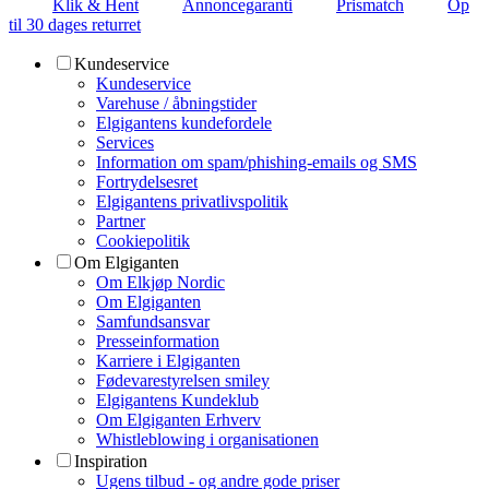
Klik & Hent
Annoncegaranti
Prismatch
Op
til 30 dages returret
Kundeservice
Kundeservice
Varehuse / åbningstider
Elgigantens kundefordele
Services
Information om spam/phishing-emails og SMS
Fortrydelsesret
Elgigantens privatlivspolitik
Partner
Cookiepolitik
Om Elgiganten
Om Elkjøp Nordic
Om Elgiganten
Samfundsansvar
Presseinformation
Karriere i Elgiganten
Fødevarestyrelsen smiley
Elgigantens Kundeklub
Om Elgiganten Erhverv
Whistleblowing i organisationen
Inspiration
Ugens tilbud - og andre gode priser