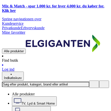
Mix & Match - spar 1.000 kr. for hver 4.000 kr. du køber for.
Klik
her
Spring navigationen over
Kundeservice
Privatkunde
Erhvervskunde
Mine favoritter
Alle produkter
Find butik
Log ind
Indkøbskurv
Alle produkter
TV, Lyd & Smart Home