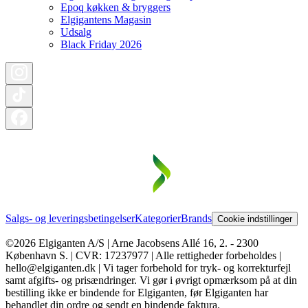
Epoq køkken & bryggers
Elgigantens Magasin
Udsalg
Black Friday 2026
Salgs- og leveringsbetingelser
Kategorier
Brands
Cookie indstillinger
©2026 Elgiganten A/S | Arne Jacobsens Allé 16, 2. - 2300
København S. | CVR: 17237977 | Alle rettigheder forbeholdes |
hello@elgiganten.dk | Vi tager forbehold for tryk- og korrekturfejl
samt afgifts- og prisændringer. Vi gør i øvrigt opmærksom på at din
bestilling ikke er bindende for Elgiganten, før Elgiganten har
behandlet din ordre og sendt en bindende faktura.