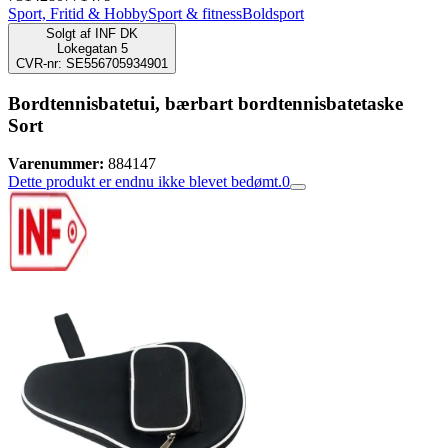
Sport, Fritid & Hobby
Sport & fitness
Boldsport
Solgt af
INF DK
Lokegatan 5
CVR-nr: SE556705934901
Bordtennisbatetui, bærbart bordtennisbatetaske
Sort
Varenummer:
884147
Dette produkt er endnu ikke blevet bedømt.
0