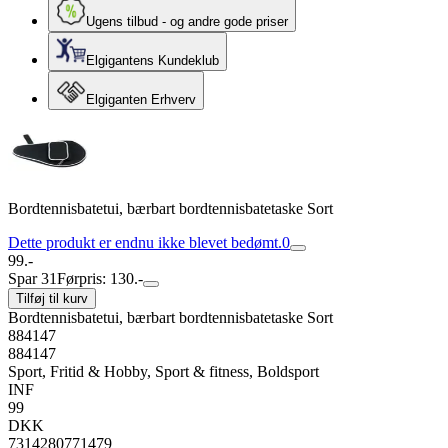
Ugens tilbud - og andre gode priser
Elgigantens Kundeklub
Elgiganten Erhverv
Bordtennisbatetui, bærbart bordtennisbatetaske Sort
Dette produkt er endnu ikke blevet bedømt.
0
99.-
Spar 31
Førpris: 130.-
Tilføj til kurv
Bordtennisbatetui, bærbart bordtennisbatetaske Sort
884147
884147
Sport, Fritid & Hobby, Sport & fitness, Boldsport
INF
99
DKK
7314280771479