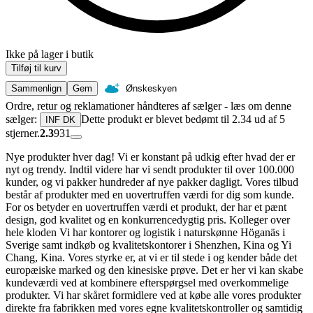
Ikke på lager i butik
Tilføj til kurv
Sammenlign
Gem
Ønskeskyen
Ordre, retur og reklamationer håndteres af sælger - læs om denne
sælger:
Dette produkt er blevet bedømt til 2.34 ud af 5
INF DK
stjerner.
2.3
931
Nye produkter hver dag! Vi er konstant på udkig efter hvad der er
nyt og trendy. Indtil videre har vi sendt produkter til over 100.000
kunder, og vi pakker hundreder af nye pakker dagligt. Vores tilbud
består af produkter med en uovertruffen værdi for dig som kunde.
For os betyder en uovertruffen værdi et produkt, der har et pænt
design, god kvalitet og en konkurrencedygtig pris. Kolleger over
hele kloden Vi har kontorer og logistik i naturskønne Höganäs i
Sverige samt indkøb og kvalitetskontorer i Shenzhen, Kina og Yi
Chang, Kina. Vores styrke er, at vi er til stede i og kender både det
europæiske marked og den kinesiske prøve. Det er her vi kan skabe
kundeværdi ved at kombinere efterspørgsel med overkommelige
produkter. Vi har skåret formidlere ved at købe alle vores produkter
direkte fra fabrikken med vores egne kvalitetskontroller og samtidig