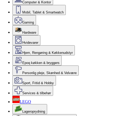
Computer & Kontor
Mobil, Tablet & Smartwatch
Gaming
Hardware
Hvidevarer
Hjem, Rengøring & Køkkenudstyr
Epoq køkken & bryggers
Personlig pleje, Skønhed & Velvære
Sport, Fritid & Hobby
Services & tilbehør
LEGO
Lageroprydning