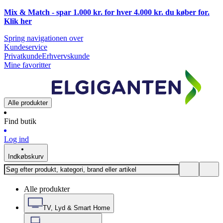
Mix & Match - spar 1.000 kr. for hver 4.000 kr. du køber for.
Klik
her
Spring navigationen over
Kundeservice
Privatkunde
Erhvervskunde
Mine favoritter
Alle produkter
Find butik
Log ind
Indkøbskurv
Alle produkter
TV, Lyd & Smart Home