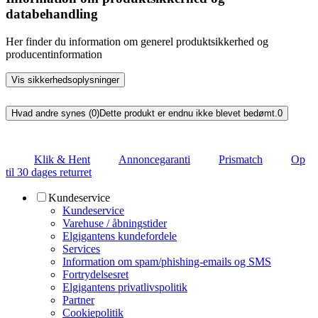
databehandling
Her finder du information om generel produktsikkerhed og
producentinformation
Vis sikkerhedsoplysninger
Hvad andre synes (0)
Dette produkt er endnu ikke blevet bedømt.
0
Klik & Hent
Annoncegaranti
Prismatch
Op
til 30 dages returret
Kundeservice
Kundeservice
Varehuse / åbningstider
Elgigantens kundefordele
Services
Information om spam/phishing-emails og SMS
Fortrydelsesret
Elgigantens privatlivspolitik
Partner
Cookiepolitik