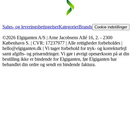
Salgs- og leveringsbetingelser
Kategorier
Brands
Cookie indstillinger
©2026 Elgiganten A/S | Arne Jacobsens Allé 16, 2. - 2300
København S. | CVR: 17237977 | Alle rettigheder forbeholdes |
hello@elgiganten.dk | Vi tager forbehold for tryk- og korrekturfejl
samt afgifts- og prisændringer. Vi gør i øvrigt opmærksom på at din
bestilling ikke er bindende for Elgiganten, før Elgiganten har
behandlet din ordre og sendt en bindende faktura.