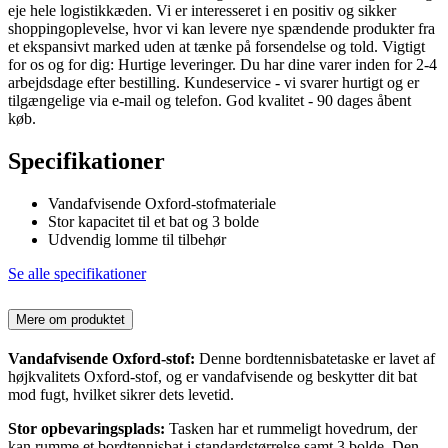
eje hele logistikkæden. Vi er interesseret i en positiv og sikker
shoppingoplevelse, hvor vi kan levere nye spændende produkter fra
et ekspansivt marked uden at tænke på forsendelse og told. Vigtigt
for os og for dig: Hurtige leveringer. Du har dine varer inden for 2-4
arbejdsdage efter bestilling. Kundeservice - vi svarer hurtigt og er
tilgængelige via e-mail og telefon. God kvalitet - 90 dages åbent
køb.
Specifikationer
Vandafvisende Oxford-stofmateriale
Stor kapacitet til et bat og 3 bolde
Udvendig lomme til tilbehør
Se alle specifikationer
Mere om produktet
Vandafvisende Oxford-stof:
Denne bordtennisbatetaske er lavet af
højkvalitets Oxford-stof, og er vandafvisende og beskytter dit bat
mod fugt, hvilket sikrer dets levetid.
Stor opbevaringsplads:
Tasken har et rummeligt hovedrum, der
kan rumme et bordtennisbat i standardstørrelse samt 3 bolde. Den