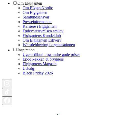
Om Elgiganten
Om Elkjøp Nordic
Om Elgiganten
Samfundsansvar
Presseinformation
Karriere i Elgiganten
Fødevarestyrelsen smiley
Elgigantens Kundeklub
Om Elgiganten Erhverv
Whistleblowing i organisationen
Inspiration
Ugens tilbud - og andre gode priser
Epoq køkken & bryggers
Elgigantens Magasin
Udsalg
Black Friday 2026