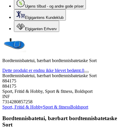
Ugens tilbud - og andre gode priser
Elgigantens Kundeklub
Elgiganten Erhverv
Bordtennisbatetui, bærbart bordtennisbatetaske Sort
Dette produkt er endnu ikke blevet bedømt.
0
Bordtennisbatetui, bærbart bordtennisbatetaske Sort
884175
884175
Sport, Fritid & Hobby, Sport & fitness, Boldsport
INF
7314280857258
Sport, Fritid & Hobby
Sport & fitness
Boldsport
Bordtennisbatetui, bærbart bordtennisbatetaske
Sort