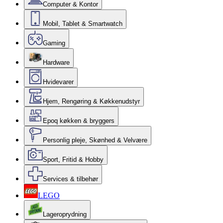
Computer & Kontor
Mobil, Tablet & Smartwatch
Gaming
Hardware
Hvidevarer
Hjem, Rengøring & Køkkenudstyr
Epoq køkken & bryggers
Personlig pleje, Skønhed & Velvære
Sport, Fritid & Hobby
Services & tilbehør
LEGO
Lageroprydning