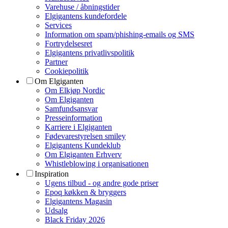
Varehuse / åbningstider
Elgigantens kundefordele
Services
Information om spam/phishing-emails og SMS
Fortrydelsesret
Elgigantens privatlivspolitik
Partner
Cookiepolitik
Om Elgiganten
Om Elkjøp Nordic
Om Elgiganten
Samfundsansvar
Presseinformation
Karriere i Elgiganten
Fødevarestyrelsen smiley
Elgigantens Kundeklub
Om Elgiganten Erhverv
Whistleblowing i organisationen
Inspiration
Ugens tilbud - og andre gode priser
Epoq køkken & bryggers
Elgigantens Magasin
Udsalg
Black Friday 2026