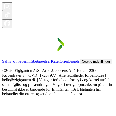
Salgs- og leveringsbetingelser
Kategorier
Brands
Cookie indstillinger
©2026 Elgiganten A/S | Arne Jacobsens Allé 16, 2. - 2300
København S. | CVR: 17237977 | Alle rettigheder forbeholdes |
hello@elgiganten.dk | Vi tager forbehold for tryk- og korrekturfejl
samt afgifts- og prisændringer. Vi gør i øvrigt opmærksom på at din
bestilling ikke er bindende for Elgiganten, før Elgiganten har
behandlet din ordre og sendt en bindende faktura.