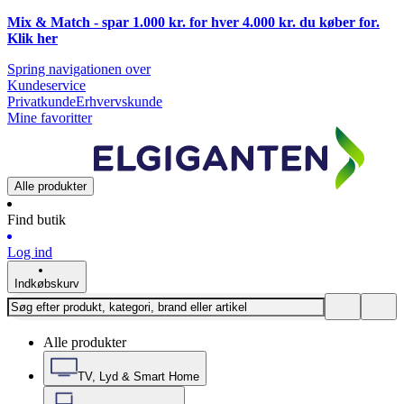
Mix & Match - spar 1.000 kr. for hver 4.000 kr. du køber for.
Klik
her
Spring navigationen over
Kundeservice
Privatkunde
Erhvervskunde
Mine favoritter
Alle produkter
Find butik
Log ind
Indkøbskurv
Alle produkter
TV, Lyd & Smart Home