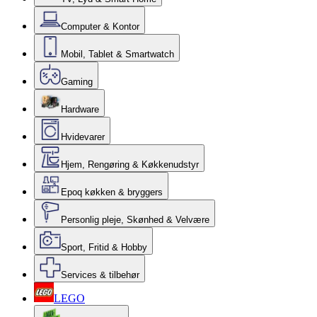
Computer & Kontor
Mobil, Tablet & Smartwatch
Gaming
Hardware
Hvidevarer
Hjem, Rengøring & Køkkenudstyr
Epoq køkken & bryggers
Personlig pleje, Skønhed & Velvære
Sport, Fritid & Hobby
Services & tilbehør
LEGO