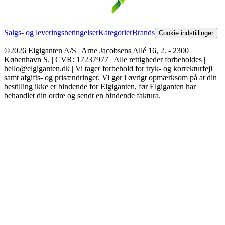
Salgs- og leveringsbetingelser
Kategorier
Brands
Cookie indstillinger
©2026 Elgiganten A/S | Arne Jacobsens Allé 16, 2. - 2300
København S. | CVR: 17237977 | Alle rettigheder forbeholdes |
hello@elgiganten.dk | Vi tager forbehold for tryk- og korrekturfejl
samt afgifts- og prisændringer. Vi gør i øvrigt opmærksom på at din
bestilling ikke er bindende for Elgiganten, før Elgiganten har
behandlet din ordre og sendt en bindende faktura.