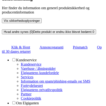
Her finder du information om generel produktsikkerhed og
producentinformation
Vis sikkerhedsoplysninger
Hvad andre synes (0)
Dette produkt er endnu ikke blevet bedømt.
0
Klik & Hent
Annoncegaranti
Prismatch
Op
til 30 dages returret
Kundeservice
Kundeservice
Varehuse / åbningstider
Elgigantens kundefordele
Services
Information om spam/phishing-emails og SMS
Fortrydelsesret
Elgigantens privatlivspolitik
Partner
Cookiepolitik
Om Elgiganten