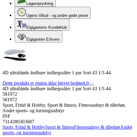
Lageroprydning
Ugens tilbud - og andre gode priser
Elgigantens Kundeklub
Elgiganten Erhverv
4D ultrabløde åndbare indlægssåler 1 par Sort 43 1/3-44
Dette produkt er endnu ikke blevet bedømt.
0
4D ultrabløde åndbare indlægssåler 1 par Sort 43 1/3-44
581972
581972
Sport, Fritid & Hobby, Sport & fitness, Fitnessudstyr & tilbehør,
Andet sports- og træningsudstyr
INF
7314280303687
Sport, Fritid & Hobby
Sport & fitness
Fitnessudstyr & tilbehør
Andet
sports- og træningsudstyr