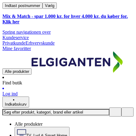
Indtast postnummer
Vælg
Mix & Match - spar 1.000 kr. for hver 4.000 kr. du køber for.
Klik
her
Spring navigationen over
Kundeservice
Privatkunde
Erhvervskunde
Mine favoritter
Alle produkter
Find butik
Log ind
Indkøbskurv
Alle produkter
TV, Lyd & Smart Home