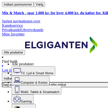
Indtast postnummer
Vælg
Mix & Match - spar 1.000 kr. for hver 4.000 kr. du køber for. Kl
Spring navigationen over
Kundeservice
Privatkunde
Erhvervskunde
Mine favoritter
Alle produkter
Find butik
Alle produkter
Log ind
TV, Lyd & Smart Home
Indkøbskurv
Computer & Kontor
Mobil, Tablet & Smartwatch
Gaming