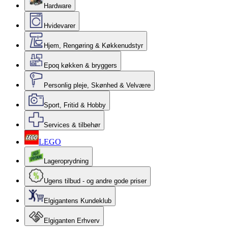
Hardware
Hvidevarer
Hjem, Rengøring & Køkkenudstyr
Epoq køkken & bryggers
Personlig pleje, Skønhed & Velvære
Sport, Fritid & Hobby
Services & tilbehør
LEGO
Lageroprydning
Ugens tilbud - og andre gode priser
Elgigantens Kundeklub
Elgiganten Erhverv