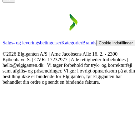
Salgs- og leveringsbetingelser
Kategorier
Brands
Cookie indstillinger
©2026 Elgiganten A/S | Arne Jacobsens Allé 16, 2. - 2300
København S. | CVR: 17237977 | Alle rettigheder forbeholdes |
hello@elgiganten.dk | Vi tager forbehold for tryk- og korrekturfejl
samt afgifts- og prisændringer. Vi gør i øvrigt opmærksom på at din
bestilling ikke er bindende for Elgiganten, før Elgiganten har
behandlet din ordre og sendt en bindende faktura.