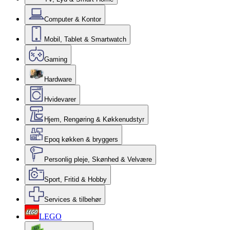
Computer & Kontor
Mobil, Tablet & Smartwatch
Gaming
Hardware
Hvidevarer
Hjem, Rengøring & Køkkenudstyr
Epoq køkken & bryggers
Personlig pleje, Skønhed & Velvære
Sport, Fritid & Hobby
Services & tilbehør
LEGO