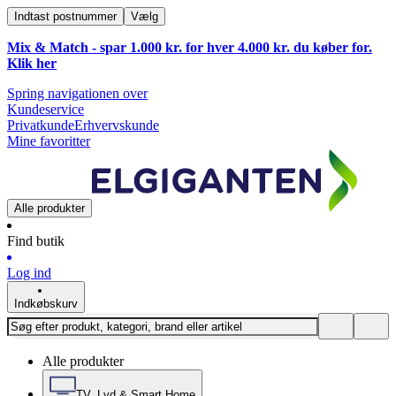
Indtast postnummer
Vælg
Mix & Match - spar 1.000 kr. for hver 4.000 kr. du køber for.
Klik
her
Spring navigationen over
Kundeservice
Privatkunde
Erhvervskunde
Mine favoritter
Alle produkter
Find butik
Log ind
Indkøbskurv
Alle produkter
TV, Lyd & Smart Home