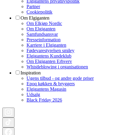
Elgigantens privatlivspolitik
Partner
Cookiepolitik
Om Elgiganten
Om Elkjøp Nordic
Om Elgiganten
Samfundsansvar
Presseinformation
Karriere i Elgiganten
Fødevarestyrelsen smiley
Elgigantens Kundeklub
Om Elgiganten Erhverv
Whistleblowing i organisationen
Inspiration
Ugens tilbud - og andre gode priser
Epoq køkken & bryggers
Elgigantens Magasin
Udsalg
Black Friday 2026