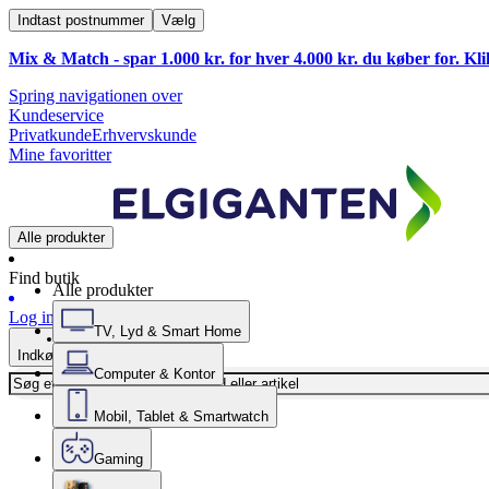
Indtast postnummer
Vælg
Mix & Match - spar 1.000 kr. for hver 4.000 kr. du køber for. Kl
Spring navigationen over
Kundeservice
Privatkunde
Erhvervskunde
Mine favoritter
Alle produkter
Find butik
Alle produkter
Log ind
TV, Lyd & Smart Home
Indkøbskurv
Computer & Kontor
Mobil, Tablet & Smartwatch
Gaming