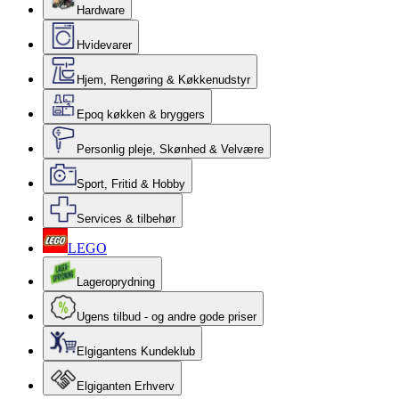
Hardware
Hvidevarer
Hjem, Rengøring & Køkkenudstyr
Epoq køkken & bryggers
Personlig pleje, Skønhed & Velvære
Sport, Fritid & Hobby
Services & tilbehør
LEGO
Lageroprydning
Ugens tilbud - og andre gode priser
Elgigantens Kundeklub
Elgiganten Erhverv