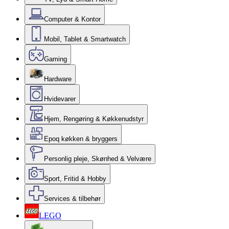
Computer & Kontor
Mobil, Tablet & Smartwatch
Gaming
Hardware
Hvidevarer
Hjem, Rengøring & Køkkenudstyr
Epoq køkken & bryggers
Personlig pleje, Skønhed & Velvære
Sport, Fritid & Hobby
Services & tilbehør
LEGO