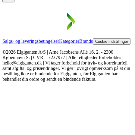
Salgs- og leveringsbetingelser
Kategorier
Brands
Cookie indstillinger
©2026 Elgiganten A/S | Arne Jacobsens Allé 16, 2. - 2300
København S. | CVR: 17237977 | Alle rettigheder forbeholdes |
hello@elgiganten.dk | Vi tager forbehold for tryk- og korrekturfejl
samt afgifts- og prisændringer. Vi gør i øvrigt opmærksom på at din
bestilling ikke er bindende for Elgiganten, før Elgiganten har
behandlet din ordre og sendt en bindende faktura.