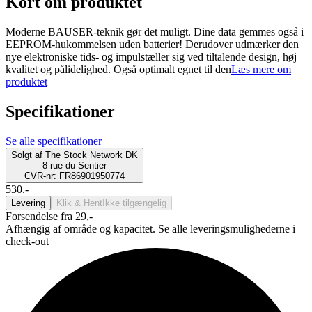
Kort om produktet
Moderne BAUSER-teknik gør det muligt. Dine data gemmes også i
EEPROM-hukommelsen uden batterier! Derudover udmærker den
nye elektroniske tids- og impulstæller sig ved tiltalende design, høj
kvalitet og pålidelighed. Også optimalt egnet til den
Læs mere om
produktet
Specifikationer
Se alle specifikationer
Solgt af
The Stock Network DK
8 rue du Sentier
CVR-nr: FR86901950774
530.-
Levering
Klik & Hent
Ikke tilgængelig
Forsendelse fra 29,-
Afhængig af område og kapacitet. Se alle leveringsmulighederne i
check-out