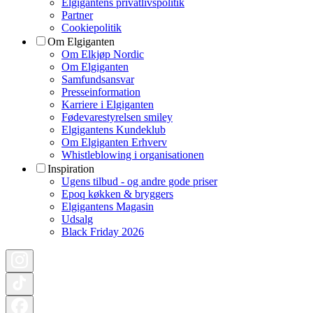
Elgigantens privatlivspolitik
Partner
Cookiepolitik
Om Elgiganten
Om Elkjøp Nordic
Om Elgiganten
Samfundsansvar
Presseinformation
Karriere i Elgiganten
Fødevarestyrelsen smiley
Elgigantens Kundeklub
Om Elgiganten Erhverv
Whistleblowing i organisationen
Inspiration
Ugens tilbud - og andre gode priser
Epoq køkken & bryggers
Elgigantens Magasin
Udsalg
Black Friday 2026