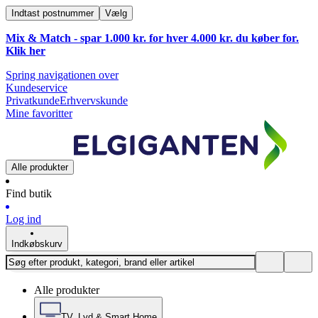
Indtast postnummer
Vælg
Mix & Match - spar 1.000 kr. for hver 4.000 kr. du køber for.
Klik
her
Spring navigationen over
Kundeservice
Privatkunde
Erhvervskunde
Mine favoritter
Alle produkter
Find butik
Log ind
Indkøbskurv
Alle produkter
TV, Lyd & Smart Home