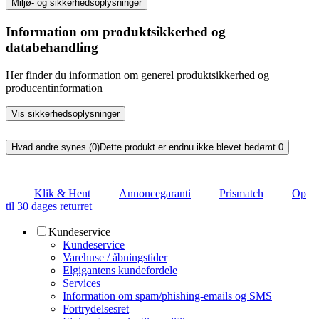
Miljø- og sikkerhedsoplysninger
Information om produktsikkerhed og
databehandling
Her finder du information om generel produktsikkerhed og
producentinformation
Vis sikkerhedsoplysninger
Hvad andre synes (0)
Dette produkt er endnu ikke blevet bedømt.
0
Klik & Hent
Annoncegaranti
Prismatch
Op
til 30 dages returret
Kundeservice
Kundeservice
Varehuse / åbningstider
Elgigantens kundefordele
Services
Information om spam/phishing-emails og SMS
Fortrydelsesret