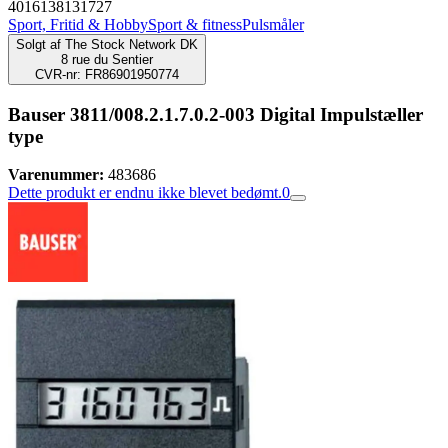
4016138131727
Sport, Fritid & Hobby
Sport & fitness
Pulsmåler
Solgt af
The Stock Network DK
8 rue du Sentier
CVR-nr: FR86901950774
Bauser 3811/008.2.1.7.0.2-003 Digital Impulstæller
type
Varenummer:
483686
Dette produkt er endnu ikke blevet bedømt.
0