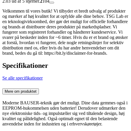
2.03 ud af 5 stjerner.
2
104
Velkommen til vores butik! Vi tilbyder et bredt udvalg af produkter
og mærker af høj kvalitet for at opfylde alle dine behov. TSG Lab er
en teknologivirksomhed, der gør det muligt for officielle forhandlere
og brands at distribuere deres produkter på markedspladser. Vi
fungerer som registreret forhandler og håndterer kundeservice. Vi
svarer på beskeder inden for ~6 timer. Hvis du er et brand og ønsker
at forstå, hvordan vi fungerer, dele nogle retningslinjer for selektiv
distribution med os, eller hvis du har andre henvendelser om dit
brand, bedes du gå til: https://bit.ly/disclaimer-for-brands.
Specifikationer
Se alle specifikationer
Mere om produktet
Moderne BAUSER-teknik gør det muligt. Dine data gemmes også i
EEPROM-hukommelsen uden batterier! Derudover udmærker den
nye elektroniske tids- og impulstæller sig ved tiltalende design, høj
kvalitet og pålidelighed. Også optimalt egnet til den belastende
anvendelse inden for industrien og i erhvervskøretøjer.