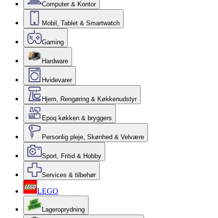
Computer & Kontor
Mobil, Tablet & Smartwatch
Gaming
Hardware
Hvidevarer
Hjem, Rengøring & Køkkenudstyr
Epoq køkken & bryggers
Personlig pleje, Skønhed & Velvære
Sport, Fritid & Hobby
Services & tilbehør
LEGO
Lageroprydning