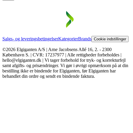
Salgs- og leveringsbetingelser
Kategorier
Brands
Cookie indstillinger
©2026 Elgiganten A/S | Arne Jacobsens Allé 16, 2. - 2300
København S. | CVR: 17237977 | Alle rettigheder forbeholdes |
hello@elgiganten.dk | Vi tager forbehold for tryk- og korrekturfejl
samt afgifts- og prisændringer. Vi gør i øvrigt opmærksom på at din
bestilling ikke er bindende for Elgiganten, før Elgiganten har
behandlet din ordre og sendt en bindende faktura.