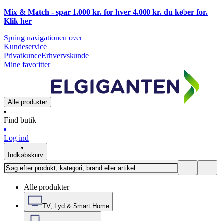
Mix & Match - spar 1.000 kr. for hver 4.000 kr. du køber for.
Klik
her
Spring navigationen over
Kundeservice
Privatkunde
Erhvervskunde
Mine favoritter
Alle produkter
Find butik
Log ind
Indkøbskurv
Alle produkter
TV, Lyd & Smart Home