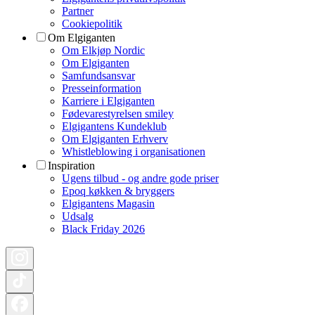
Partner
Cookiepolitik
Om Elgiganten
Om Elkjøp Nordic
Om Elgiganten
Samfundsansvar
Presseinformation
Karriere i Elgiganten
Fødevarestyrelsen smiley
Elgigantens Kundeklub
Om Elgiganten Erhverv
Whistleblowing i organisationen
Inspiration
Ugens tilbud - og andre gode priser
Epoq køkken & bryggers
Elgigantens Magasin
Udsalg
Black Friday 2026