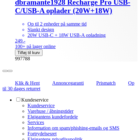
dbramante1928 Recharge Pro USB-
C/USB-A oplader (20W+18W)
Op til 2 enheder på samme tid
Slankt design
20W USB-C + 18W USB-A opladning
249.-
100+ på lager online
Tilføj til kurv
997788
Klik & Hent
Annoncegaranti
Prismatch
Op
til 30 dages returret
Kundeservice
Kundeservice
Varehuse / åbningstider
Elgigantens kundefordele
Services
Information om spam/phishing-emails og SMS
Fortrydelsesret
Elgigantens privatlivspolitik