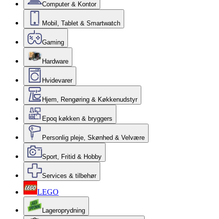
Computer & Kontor
Mobil, Tablet & Smartwatch
Gaming
Hardware
Hvidevarer
Hjem, Rengøring & Køkkenudstyr
Epoq køkken & bryggers
Personlig pleje, Skønhed & Velvære
Sport, Fritid & Hobby
Services & tilbehør
LEGO
Lageroprydning