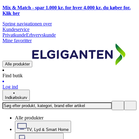
Mix & Match - spar 1.000 kr. for hver 4.000 kr. du køber for.
Klik
her
Spring navigationen over
Kundeservice
Privatkunde
Erhvervskunde
Mine favoritter
Alle produkter
Find butik
Log ind
Indkøbskurv
Alle produkter
TV, Lyd & Smart Home