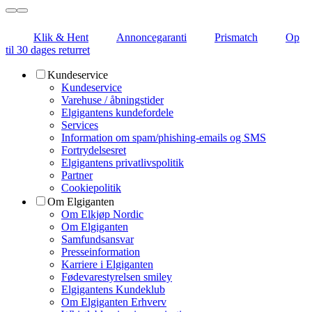
Klik & Hent
Annoncegaranti
Prismatch
Op
til 30 dages returret
Kundeservice
Kundeservice
Varehuse / åbningstider
Elgigantens kundefordele
Services
Information om spam/phishing-emails og SMS
Fortrydelsesret
Elgigantens privatlivspolitik
Partner
Cookiepolitik
Om Elgiganten
Om Elkjøp Nordic
Om Elgiganten
Samfundsansvar
Presseinformation
Karriere i Elgiganten
Fødevarestyrelsen smiley
Elgigantens Kundeklub
Om Elgiganten Erhverv