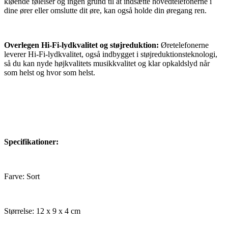
kløende følelser og ingen grund til at indsætte hovedtelefonerne i
dine ører eller omslutte dit øre, kan også holde din øregang ren.
Overlegen Hi-Fi-lydkvalitet og støjreduktion:
Øretelefonerne
leverer Hi-Fi-lydkvalitet, også indbygget i støjreduktionsteknologi,
så du kan nyde højkvalitets musikkvalitet og klar opkaldslyd når
som helst og hvor som helst.
Specifikationer:
Farve: Sort
Størrelse: 12 x 9 x 4 cm