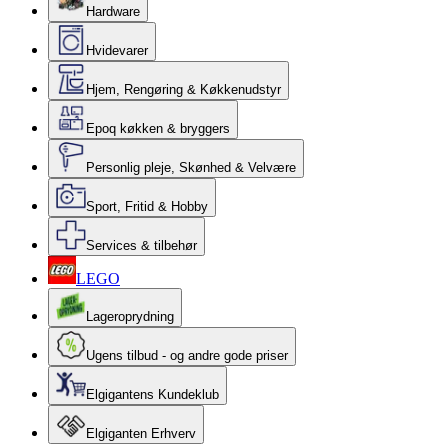
Hardware
Hvidevarer
Hjem, Rengøring & Køkkenudstyr
Epoq køkken & bryggers
Personlig pleje, Skønhed & Velvære
Sport, Fritid & Hobby
Services & tilbehør
LEGO
Lageroprydning
Ugens tilbud - og andre gode priser
Elgigantens Kundeklub
Elgiganten Erhverv