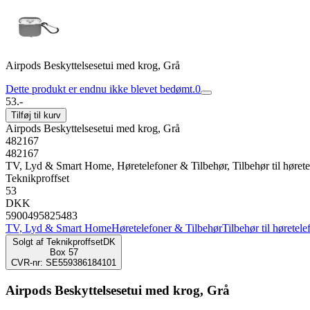
Airpods Beskyttelsesetui med krog, Grå
Dette produkt er endnu ikke blevet bedømt.
0
53.-
Tilføj til kurv
Airpods Beskyttelsesetui med krog, Grå
482167
482167
TV, Lyd & Smart Home, Høretelefoner & Tilbehør, Tilbehør til høretele
Teknikproffset
53
DKK
5900495825483
TV, Lyd & Smart Home
Høretelefoner & Tilbehør
Tilbehør til høretele
Solgt af
TeknikproffsetDK
Box 57
CVR-nr: SE559386184101
Airpods Beskyttelsesetui med krog, Grå