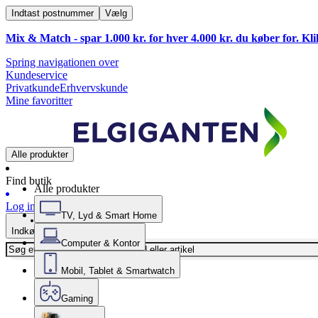
Indtast postnummer
Vælg
Mix & Match - spar 1.000 kr. for hver 4.000 kr. du køber for. Kl
Spring navigationen over
Kundeservice
Privatkunde
Erhvervskunde
Mine favoritter
Alle produkter
Find butik
Alle produkter
Log ind
TV, Lyd & Smart Home
Indkøbskurv
Computer & Kontor
Mobil, Tablet & Smartwatch
Gaming