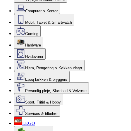
Computer & Kontor
Mobil, Tablet & Smartwatch
Gaming
Hardware
Hvidevarer
Hjem, Rengøring & Køkkenudstyr
Epoq køkken & bryggers
Personlig pleje, Skønhed & Velvære
Sport, Fritid & Hobby
Services & tilbehør
LEGO