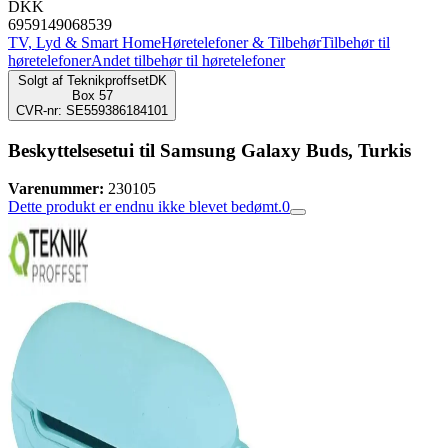
DKK
6959149068539
TV, Lyd & Smart Home
Høretelefoner & Tilbehør
Tilbehør til
høretelefoner
Andet tilbehør til høretelefoner
Solgt af
TeknikproffsetDK
Box 57
CVR-nr: SE559386184101
Beskyttelsesetui til Samsung Galaxy Buds, Turkis
Varenummer:
230105
Dette produkt er endnu ikke blevet bedømt.
0