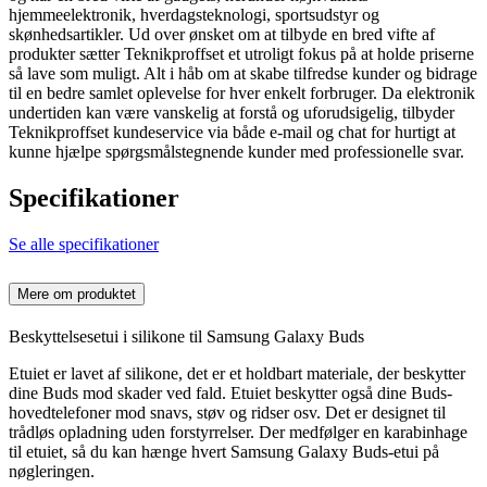
hjemmeelektronik, hverdagsteknologi, sportsudstyr og
skønhedsartikler. Ud over ønsket om at tilbyde en bred vifte af
produkter sætter Teknikproffset et utroligt fokus på at holde priserne
så lave som muligt. Alt i håb om at skabe tilfredse kunder og bidrage
til en bedre samlet oplevelse for hver enkelt forbruger. Da elektronik
undertiden kan være vanskelig at forstå og uforudsigelig, tilbyder
Teknikproffset kundeservice via både e-mail og chat for hurtigt at
kunne hjælpe spørgsmålstegnende kunder med professionelle svar.
Specifikationer
Se alle specifikationer
Mere om produktet
Beskyttelsesetui i silikone til Samsung Galaxy Buds
Etuiet er lavet af silikone, det er et holdbart materiale, der beskytter
dine Buds mod skader ved fald. Etuiet beskytter også dine Buds-
hovedtelefoner mod snavs, støv og ridser osv. Det er designet til
trådløs opladning uden forstyrrelser. Der medfølger en karabinhage
til etuiet, så du kan hænge hvert Samsung Galaxy Buds-etui på
nøgleringen.