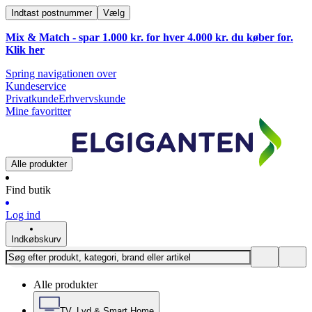
Indtast postnummer
Vælg
Mix & Match - spar 1.000 kr. for hver 4.000 kr. du køber for.
Klik
her
Spring navigationen over
Kundeservice
Privatkunde
Erhvervskunde
Mine favoritter
Alle produkter
Find butik
Log ind
Indkøbskurv
Alle produkter
TV, Lyd & Smart Home