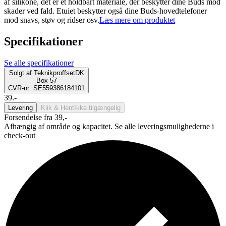
af silikone, det er et holdbart materiale, der beskytter dine Buds mod
skader ved fald. Etuiet beskytter også dine Buds-hovedtelefoner
mod snavs, støv og ridser osv.
Læs mere om produktet
Specifikationer
Se alle specifikationer
Solgt af
TeknikproffsetDK
Box 57
CVR-nr: SE559386184101
39.-
Levering
Klik & Hent
Ikke tilgængelig
Forsendelse fra 39,-
Afhængig af område og kapacitet. Se alle leveringsmulighederne i
check-out