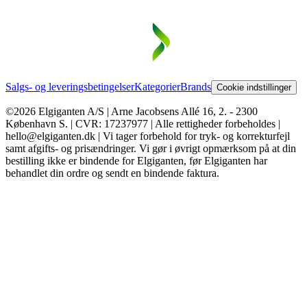
Salgs- og leveringsbetingelser
Kategorier
Brands
Cookie indstillinger
©2026 Elgiganten A/S | Arne Jacobsens Allé 16, 2. - 2300
København S. | CVR: 17237977 | Alle rettigheder forbeholdes |
hello@elgiganten.dk | Vi tager forbehold for tryk- og korrekturfejl
samt afgifts- og prisændringer. Vi gør i øvrigt opmærksom på at din
bestilling ikke er bindende for Elgiganten, før Elgiganten har
behandlet din ordre og sendt en bindende faktura.