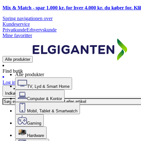
Mix & Match - spar 1.000 kr. for hver 4.000 kr. du køber for. Kl
Spring navigationen over
Kundeservice
Privatkunde
Erhvervskunde
Mine favoritter
Alle produkter
Find butik
Alle produkter
Log ind
TV, Lyd & Smart Home
Indkøbskurv
Computer & Kontor
Mobil, Tablet & Smartwatch
Gaming
Hardware