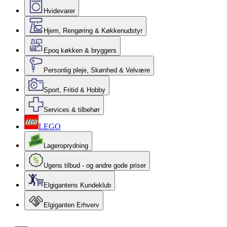
Hvidevarer
Hjem, Rengøring & Køkkenudstyr
Epoq køkken & bryggers
Personlig pleje, Skønhed & Velvære
Sport, Fritid & Hobby
Services & tilbehør
LEGO
Lageroprydning
Ugens tilbud - og andre gode priser
Elgigantens Kundeklub
Elgiganten Erhverv