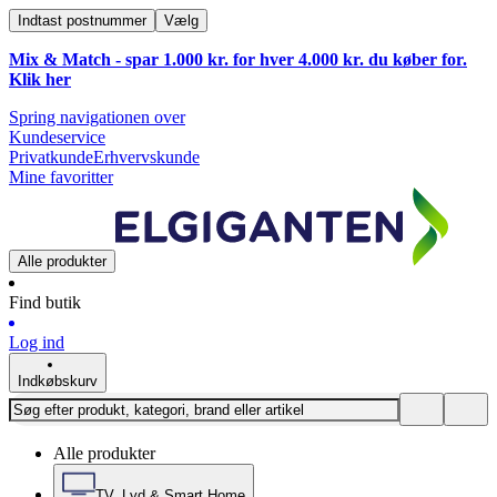
Indtast postnummer
Vælg
Mix & Match - spar 1.000 kr. for hver 4.000 kr. du køber for.
Klik
her
Spring navigationen over
Kundeservice
Privatkunde
Erhvervskunde
Mine favoritter
Alle produkter
Find butik
Log ind
Indkøbskurv
Alle produkter
TV, Lyd & Smart Home