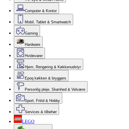
Computer & Kontor
Mobil, Tablet & Smartwatch
Gaming
Hardware
Hvidevarer
Hjem, Rengøring & Køkkenudstyr
Epoq køkken & bryggers
Personlig pleje, Skønhed & Velvære
Sport, Fritid & Hobby
Services & tilbehør
LEGO