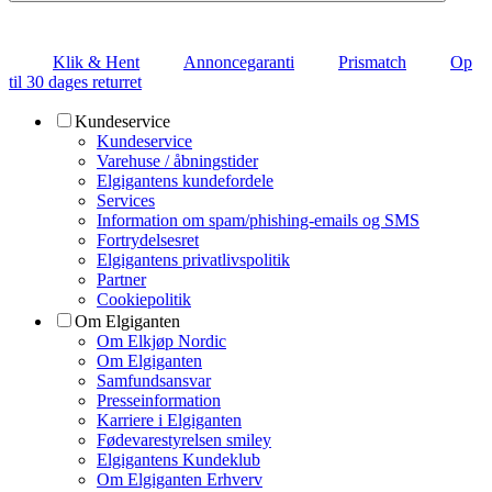
Klik & Hent
Annoncegaranti
Prismatch
Op
til 30 dages returret
Kundeservice
Kundeservice
Varehuse / åbningstider
Elgigantens kundefordele
Services
Information om spam/phishing-emails og SMS
Fortrydelsesret
Elgigantens privatlivspolitik
Partner
Cookiepolitik
Om Elgiganten
Om Elkjøp Nordic
Om Elgiganten
Samfundsansvar
Presseinformation
Karriere i Elgiganten
Fødevarestyrelsen smiley
Elgigantens Kundeklub
Om Elgiganten Erhverv