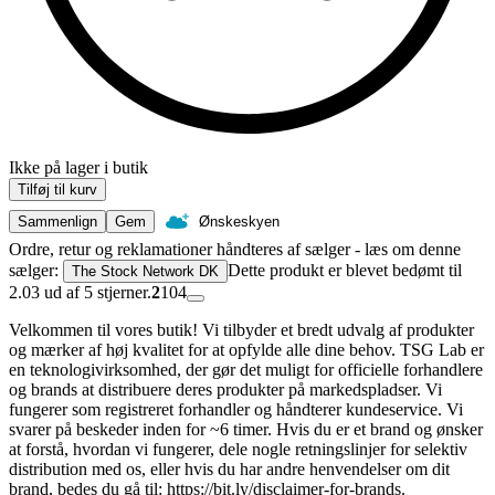
Ikke på lager i butik
Tilføj til kurv
Sammenlign
Gem
Ønskeskyen
Ordre, retur og reklamationer håndteres af sælger - læs om denne
sælger:
Dette produkt er blevet bedømt til
The Stock Network DK
2.03 ud af 5 stjerner.
2
104
Velkommen til vores butik! Vi tilbyder et bredt udvalg af produkter
og mærker af høj kvalitet for at opfylde alle dine behov. TSG Lab er
en teknologivirksomhed, der gør det muligt for officielle forhandlere
og brands at distribuere deres produkter på markedspladser. Vi
fungerer som registreret forhandler og håndterer kundeservice. Vi
svarer på beskeder inden for ~6 timer. Hvis du er et brand og ønsker
at forstå, hvordan vi fungerer, dele nogle retningslinjer for selektiv
distribution med os, eller hvis du har andre henvendelser om dit
brand, bedes du gå til: https://bit.ly/disclaimer-for-brands.