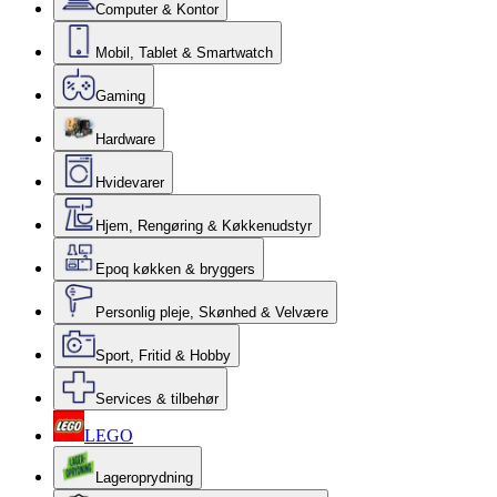
Computer & Kontor
Mobil, Tablet & Smartwatch
Gaming
Hardware
Hvidevarer
Hjem, Rengøring & Køkkenudstyr
Epoq køkken & bryggers
Personlig pleje, Skønhed & Velvære
Sport, Fritid & Hobby
Services & tilbehør
LEGO
Lageroprydning