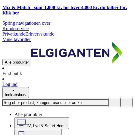
Mix & Match - spar 1.000 kr. for hver 4.000 kr. du køber for.
Klik
her
Spring navigationen over
Kundeservice
Privatkunde
Erhvervskunde
Mine favoritter
Alle produkter
Find butik
Log ind
Indkøbskurv
Alle produkter
TV, Lyd & Smart Home