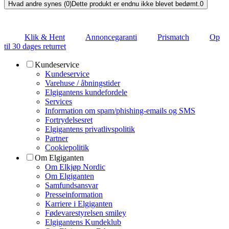
Hvad andre synes (0)
Dette produkt er endnu ikke blevet bedømt.
0
Klik & Hent
Annoncegaranti
Prismatch
Op
til 30 dages returret
Kundeservice
Kundeservice
Varehuse / åbningstider
Elgigantens kundefordele
Services
Information om spam/phishing-emails og SMS
Fortrydelsesret
Elgigantens privatlivspolitik
Partner
Cookiepolitik
Om Elgiganten
Om Elkjøp Nordic
Om Elgiganten
Samfundsansvar
Presseinformation
Karriere i Elgiganten
Fødevarestyrelsen smiley
Elgigantens Kundeklub