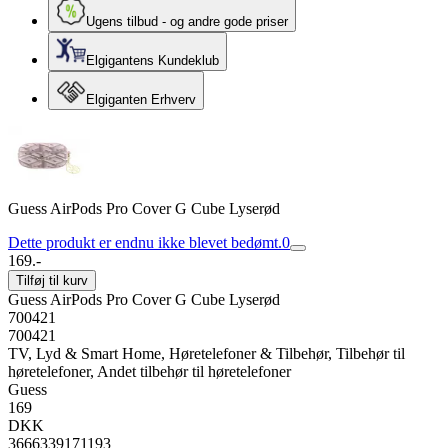
Ugens tilbud - og andre gode priser
Elgigantens Kundeklub
Elgiganten Erhverv
Guess AirPods Pro Cover G Cube Lyserød
Dette produkt er endnu ikke blevet bedømt.
0
169.-
Tilføj til kurv
Guess AirPods Pro Cover G Cube Lyserød
700421
700421
TV, Lyd & Smart Home, Høretelefoner & Tilbehør, Tilbehør til
høretelefoner, Andet tilbehør til høretelefoner
Guess
169
DKK
3666339171193