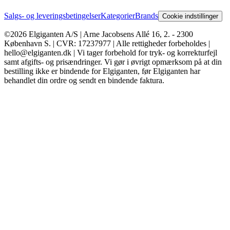
Salgs- og leveringsbetingelser
Kategorier
Brands
Cookie indstillinger
©2026 Elgiganten A/S | Arne Jacobsens Allé 16, 2. - 2300
København S. | CVR: 17237977 | Alle rettigheder forbeholdes |
hello@elgiganten.dk | Vi tager forbehold for tryk- og korrekturfejl
samt afgifts- og prisændringer. Vi gør i øvrigt opmærksom på at din
bestilling ikke er bindende for Elgiganten, før Elgiganten har
behandlet din ordre og sendt en bindende faktura.