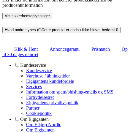
producentinformation
Vis sikkerhedsoplysninger
Hvad andre synes (0)
Dette produkt er endnu ikke blevet bedømt.
0
Klik & Hent
Annoncegaranti
Prismatch
Op
til 30 dages returret
Kundeservice
Kundeservice
Varehuse / åbningstider
Elgigantens kundefordele
Services
Information om spam/phishing-emails og SMS
Fortrydelsesret
Elgigantens privatlivspolitik
Partner
Cookiepolitik
Om Elgiganten
Om Elkjøp Nordic
Om Elgiganten