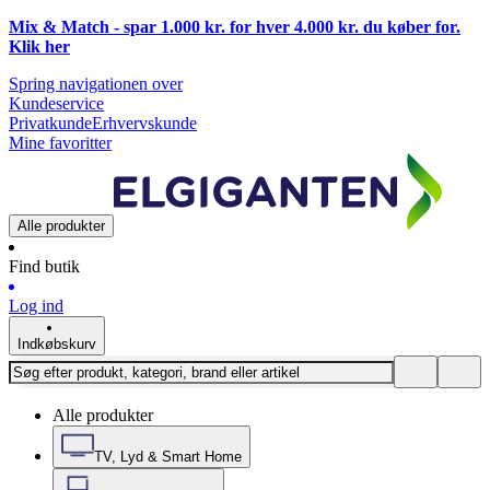
Mix & Match - spar 1.000 kr. for hver 4.000 kr. du køber for.
Klik
her
Spring navigationen over
Kundeservice
Privatkunde
Erhvervskunde
Mine favoritter
Alle produkter
Find butik
Log ind
Indkøbskurv
Alle produkter
TV, Lyd & Smart Home