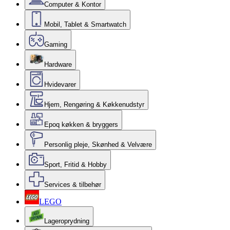
Computer & Kontor
Mobil, Tablet & Smartwatch
Gaming
Hardware
Hvidevarer
Hjem, Rengøring & Køkkenudstyr
Epoq køkken & bryggers
Personlig pleje, Skønhed & Velvære
Sport, Fritid & Hobby
Services & tilbehør
LEGO
Lageroprydning