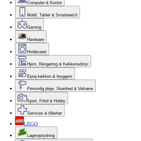
Computer & Kontor
Mobil, Tablet & Smartwatch
Gaming
Hardware
Hvidevarer
Hjem, Rengøring & Køkkenudstyr
Epoq køkken & bryggers
Personlig pleje, Skønhed & Velvære
Sport, Fritid & Hobby
Services & tilbehør
LEGO
Lageroprydning