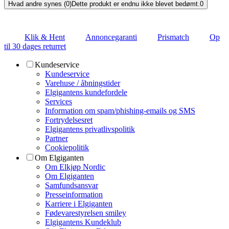
Hvad andre synes (0)
Dette produkt er endnu ikke blevet bedømt.
0
Klik & Hent
Annoncegaranti
Prismatch
Op
til 30 dages returret
Kundeservice
Kundeservice
Varehuse / åbningstider
Elgigantens kundefordele
Services
Information om spam/phishing-emails og SMS
Fortrydelsesret
Elgigantens privatlivspolitik
Partner
Cookiepolitik
Om Elgiganten
Om Elkjøp Nordic
Om Elgiganten
Samfundsansvar
Presseinformation
Karriere i Elgiganten
Fødevarestyrelsen smiley
Elgigantens Kundeklub