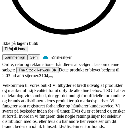
Ikke på lager i butik
Tilføj til kurv
Sammenlign
Gem
Ønskeskyen
Ordre, retur og reklamationer håndteres af sælger - læs om denne
sælger:
Dette produkt er blevet bedømt til
The Stock Network DK
2.03 ud af 5 stjerner.
2
104
Velkommen til vores butik! Vi tilbyder et bredt udvalg af produkter
og mærker af høj kvalitet for at opfylde alle dine behov. TSG Lab er
en teknologivirksomhed, der gør det muligt for officielle forhandlere
og brands at distribuere deres produkter på markedspladser. Vi
fungerer som registreret forhandler og håndterer kundeservice. Vi
svarer på beskeder inden for ~6 timer. Hvis du er et brand og ønsker
at forstå, hvordan vi fungerer, dele nogle retningslinjer for selektiv
distribution med os, eller hvis du har andre henvendelser om dit
brand, bedes du gå til: https://bit.ly/disclaimer-for-brands.