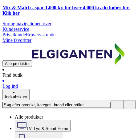
Mix & Match - spar 1.000 kr. for hver 4.000 kr. du køber for.
Klik
her
Spring navigationen over
Kundeservice
Privatkunde
Erhvervskunde
Mine favoritter
Alle produkter
Find butik
Log ind
Indkøbskurv
Alle produkter
TV, Lyd & Smart Home