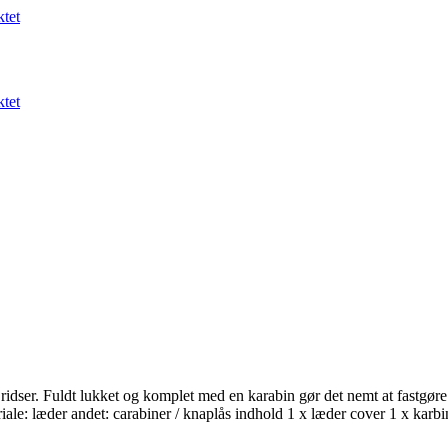
tet
tet
er. Fuldt lukket og komplet med en karabin gør det nemt at fastgøre til 
teriale: læder andet: carabiner / knaplås indhold 1 x læder cover 1 x karb