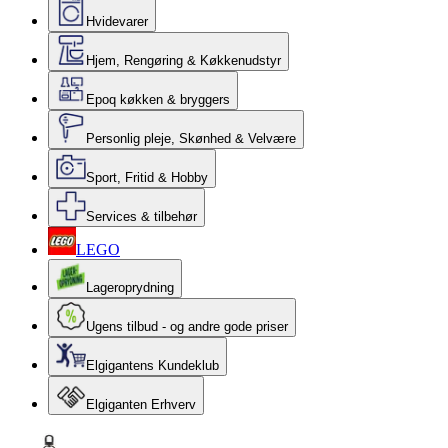
Hvidevarer
Hjem, Rengøring & Køkkenudstyr
Epoq køkken & bryggers
Personlig pleje, Skønhed & Velvære
Sport, Fritid & Hobby
Services & tilbehør
LEGO
Lageroprydning
Ugens tilbud - og andre gode priser
Elgigantens Kundeklub
Elgiganten Erhverv