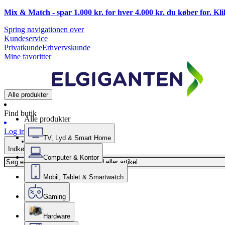
Mix & Match - spar 1.000 kr. for hver 4.000 kr. du køber for. Kl
Spring navigationen over
Kundeservice
Privatkunde
Erhvervskunde
Mine favoritter
Alle produkter
Find butik
Alle produkter
Log ind
TV, Lyd & Smart Home
Indkøbskurv
Computer & Kontor
Mobil, Tablet & Smartwatch
Gaming
Hardware