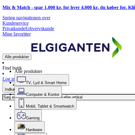
Mix & Match - spar 1.000 kr. for hver 4.000 kr. du køber for. Kl
Spring navigationen over
Kundeservice
Privatkunde
Erhvervskunde
Mine favoritter
Alle produkter
Find butik
Alle produkter
Log ind
TV, Lyd & Smart Home
Indkøbskurv
Computer & Kontor
Mobil, Tablet & Smartwatch
Gaming
Hardware