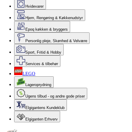
Hvidevarer
Hjem, Rengøring & Køkkenudstyr
Epoq køkken & bryggers
Personlig pleje, Skønhed & Velvære
Sport, Fritid & Hobby
Services & tilbehør
LEGO
Lageroprydning
Ugens tilbud - og andre gode priser
Elgigantens Kundeklub
Elgiganten Erhverv