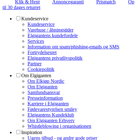
Klik & Hent
Annoncegaranti
Prismatch
Op
til 30 dages returret
Kundeservice
Kundeservice
Varehuse / åbningstider
Elgigantens kundefordele
Services
Information om spam/phishing-emails og SMS
Fortrydelsesret
Elgigantens privatlivspolitik
Partner
Cookiepolitik
Om Elgiganten
Om Elkjøp Nordic
Om Elgiganten
Samfundsansvar
Presseinformation
Karriere i Elgiganten
Fødevarestyrelsen smiley
Elgigantens Kundeklub
Om Elgiganten Erhverv
Whistleblowing i organisationen
Inspiration
Ugens tilbud - og andre gode priser