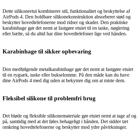
Dette silikoneetui kombinerer stil, funktionalitet og beskyttelse af
AirPods 4. Den holdbare silikonekonstruktion absorberer stød og
beskytter hovedtelefonerne mod ridser og skader. Den praktiske
karabinhage gør det nemt at fastgøre etuiet til en taske, nøglering
eller bælte, så du altid har dine hovedtelefoner lige ved hånden.
Karabinhage til sikker opbevaring
Den medfølgende metalkarabinhage gør det nemt at fastgøre etuiet
til en rygsæk, taske eller bukselomme. På den måde kan du have
dine AirPods 4 med dig uden at bekymre dig om at miste dem.
Fleksibel silikone til problemfri brug
Det bløde og fleksible silikonemateriale gør etuiet nemt at tage af og
på, samtidig med at det føles behageligt i hånden. Det sidder tæt
omkring hovedtelefonerne og beskytter mod ydre påvirkninger.