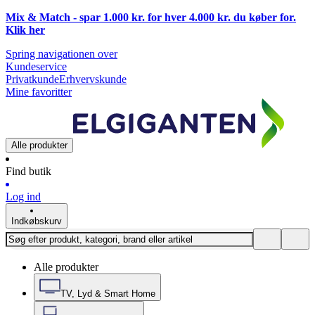
Mix & Match - spar 1.000 kr. for hver 4.000 kr. du køber for.
Klik
her
Spring navigationen over
Kundeservice
Privatkunde
Erhvervskunde
Mine favoritter
Alle produkter
Find butik
Log ind
Indkøbskurv
Alle produkter
TV, Lyd & Smart Home