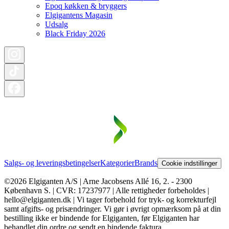
Epoq køkken & bryggers
Elgigantens Magasin
Udsalg
Black Friday 2026
Salgs- og leveringsbetingelser
Kategorier
Brands
Cookie indstillinger
©2026 Elgiganten A/S | Arne Jacobsens Allé 16, 2. - 2300
København S. | CVR: 17237977 | Alle rettigheder forbeholdes |
hello@elgiganten.dk | Vi tager forbehold for tryk- og korrekturfejl
samt afgifts- og prisændringer. Vi gør i øvrigt opmærksom på at din
bestilling ikke er bindende for Elgiganten, før Elgiganten har
behandlet din ordre og sendt en bindende faktura.