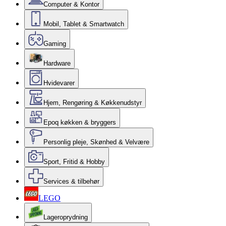
Computer & Kontor
Mobil, Tablet & Smartwatch
Gaming
Hardware
Hvidevarer
Hjem, Rengøring & Køkkenudstyr
Epoq køkken & bryggers
Personlig pleje, Skønhed & Velvære
Sport, Fritid & Hobby
Services & tilbehør
LEGO
Lageroprydning