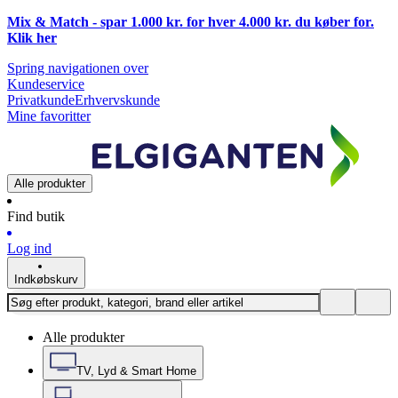
Mix & Match - spar 1.000 kr. for hver 4.000 kr. du køber for.
Klik
her
Spring navigationen over
Kundeservice
Privatkunde
Erhvervskunde
Mine favoritter
Alle produkter
Find butik
Log ind
Indkøbskurv
Alle produkter
TV, Lyd & Smart Home