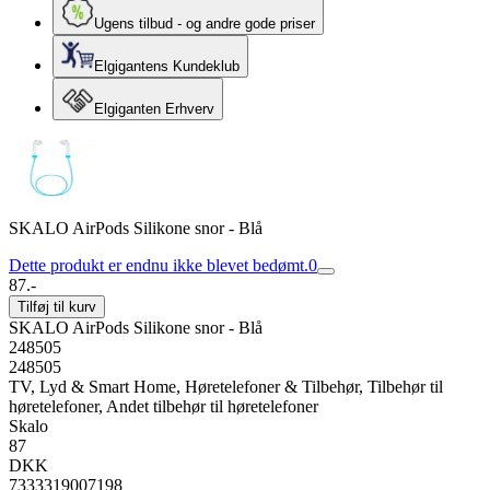
Ugens tilbud - og andre gode priser
Elgigantens Kundeklub
Elgiganten Erhverv
SKALO AirPods Silikone snor - Blå
Dette produkt er endnu ikke blevet bedømt.
0
87.-
Tilføj til kurv
SKALO AirPods Silikone snor - Blå
248505
248505
TV, Lyd & Smart Home, Høretelefoner & Tilbehør, Tilbehør til
høretelefoner, Andet tilbehør til høretelefoner
Skalo
87
DKK
7333319007198