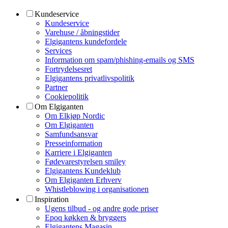
Kundeservice
Kundeservice
Varehuse / åbningstider
Elgigantens kundefordele
Services
Information om spam/phishing-emails og SMS
Fortrydelsesret
Elgigantens privatlivspolitik
Partner
Cookiepolitik
Om Elgiganten
Om Elkjøp Nordic
Om Elgiganten
Samfundsansvar
Presseinformation
Karriere i Elgiganten
Fødevarestyrelsen smiley
Elgigantens Kundeklub
Om Elgiganten Erhverv
Whistleblowing i organisationen
Inspiration
Ugens tilbud - og andre gode priser
Epoq køkken & bryggers
Elgigantens Magasin