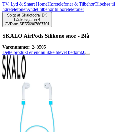
TV, Lyd & Smart Home
Høretelefoner & Tilbehør
Tilbehør til
høretelefoner
Andet tilbehør til høretelefoner
Solgt af
Skalofodral DK
Låskolvgatan 4
CVR-nr: SE556907867701
SKALO AirPods Silikone snor - Blå
Varenummer:
248505
Dette produkt er endnu ikke blevet bedømt.
0