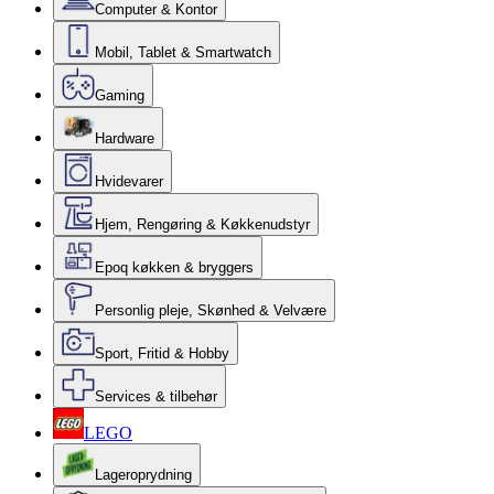
Computer & Kontor
Mobil, Tablet & Smartwatch
Gaming
Hardware
Hvidevarer
Hjem, Rengøring & Køkkenudstyr
Epoq køkken & bryggers
Personlig pleje, Skønhed & Velvære
Sport, Fritid & Hobby
Services & tilbehør
LEGO
Lageroprydning