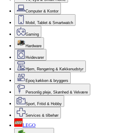
Computer & Kontor
Mobil, Tablet & Smartwatch
Gaming
Hardware
Hvidevarer
Hjem, Rengøring & Køkkenudstyr
Epoq køkken & bryggers
Personlig pleje, Skønhed & Velvære
Sport, Fritid & Hobby
Services & tilbehør
LEGO