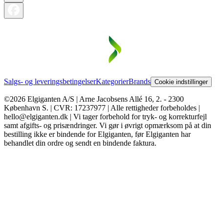
Salgs- og leveringsbetingelser
Kategorier
Brands
Cookie indstillinger
©2026 Elgiganten A/S | Arne Jacobsens Allé 16, 2. - 2300
København S. | CVR: 17237977 | Alle rettigheder forbeholdes |
hello@elgiganten.dk | Vi tager forbehold for tryk- og korrekturfejl
samt afgifts- og prisændringer. Vi gør i øvrigt opmærksom på at din
bestilling ikke er bindende for Elgiganten, før Elgiganten har
behandlet din ordre og sendt en bindende faktura.