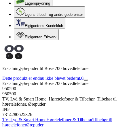
Lageroprydning
Ugens tilbud - og andre gode priser
Elgigantens Kundeklub
Elgiganten Erhverv
Erstatningsørepuder til Bose 700 hovedtelefoner
Dette produkt er endnu ikke blevet bedømt.
0
Erstatningsørepuder til Bose 700 hovedtelefoner
950590
950590
TV, Lyd & Smart Home, Høretelefoner & Tilbehør, Tilbehør til
høretelefoner, Ørepuder
INF
7314280625826
TV, Lyd & Smart Home
Høretelefoner & Tilbehør
Tilbehør til
høretelefoner
Ørepuder