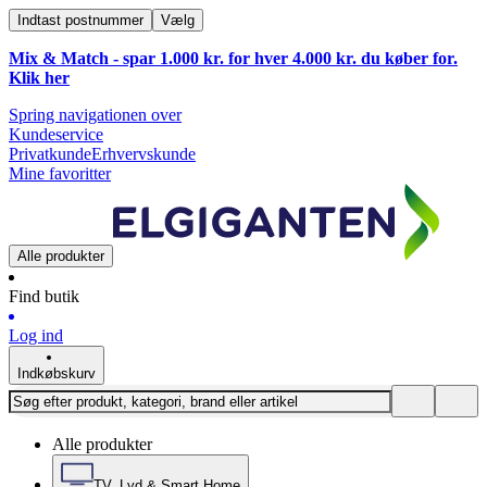
Indtast postnummer
Vælg
Mix & Match - spar 1.000 kr. for hver 4.000 kr. du køber for.
Klik
her
Spring navigationen over
Kundeservice
Privatkunde
Erhvervskunde
Mine favoritter
Alle produkter
Find butik
Log ind
Indkøbskurv
Alle produkter
TV, Lyd & Smart Home