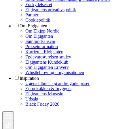
Fortrydelsesret
Elgigantens privatlivspolitik
Partner
Cookiepolitik
Om Elgiganten
Om Elkjøp Nordic
Om Elgiganten
Samfundsansvar
Presseinformation
Karriere i Elgiganten
Fødevarestyrelsen smiley
Elgigantens Kundeklub
Om Elgiganten Erhverv
Whistleblowing i organisationen
Inspiration
Ugens tilbud - og andre gode priser
Epoq køkken & bryggers
Elgigantens Magasin
Udsalg
Black Friday 2026