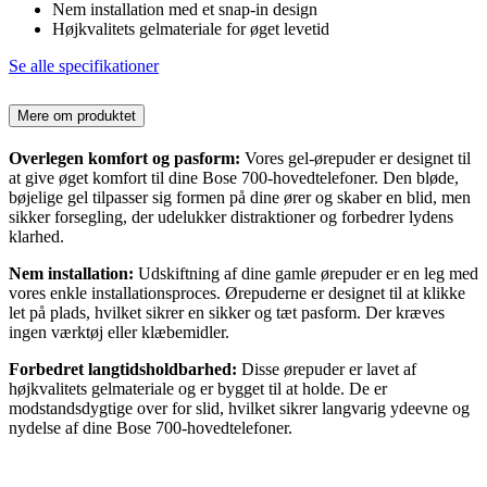
Nem installation med et snap-in design
Højkvalitets gelmateriale for øget levetid
Se alle specifikationer
Mere om produktet
Overlegen komfort og pasform:
Vores gel-ørepuder er designet til
at give øget komfort til dine Bose 700-hovedtelefoner. Den bløde,
bøjelige gel tilpasser sig formen på dine ører og skaber en blid, men
sikker forsegling, der udelukker distraktioner og forbedrer lydens
klarhed.
Nem installation:
Udskiftning af dine gamle ørepuder er en leg med
vores enkle installationsproces. Ørepuderne er designet til at klikke
let på plads, hvilket sikrer en sikker og tæt pasform. Der kræves
ingen værktøj eller klæbemidler.
Forbedret langtidsholdbarhed:
Disse ørepuder er lavet af
højkvalitets gelmateriale og er bygget til at holde. De er
modstandsdygtige over for slid, hvilket sikrer langvarig ydeevne og
nydelse af dine Bose 700-hovedtelefoner.