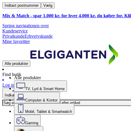
Indtast postnummer
Vælg
Mix & Match - spar 1.000 kr. for hver 4.000 kr. du køber for. Kl
Spring navigationen over
Kundeservice
Privatkunde
Erhvervskunde
Mine favoritter
Alle produkter
Find butik
Alle produkter
Log ind
TV, Lyd & Smart Home
Indkøbskurv
Computer & Kontor
Mobil, Tablet & Smartwatch
Gaming