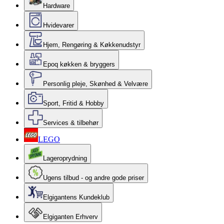
Hardware
Hvidevarer
Hjem, Rengøring & Køkkenudstyr
Epoq køkken & bryggers
Personlig pleje, Skønhed & Velvære
Sport, Fritid & Hobby
Services & tilbehør
LEGO
Lageroprydning
Ugens tilbud - og andre gode priser
Elgigantens Kundeklub
Elgiganten Erhverv