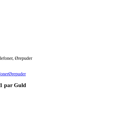
lefoner, Ørepuder
foner
Ørepuder
 1 par Guld