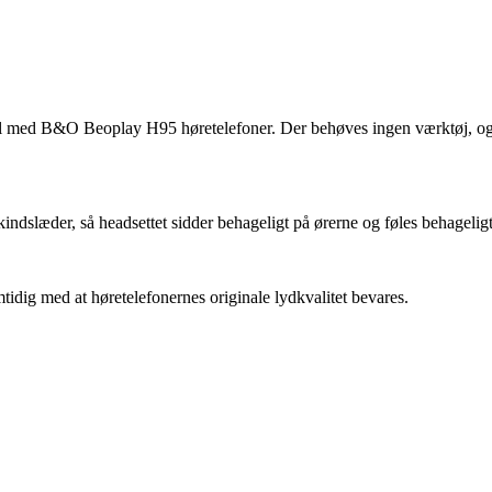
 med B&O Beoplay H95 høretelefoner. Der behøves ingen værktøj, og d
kindslæder, så headsettet sidder behageligt på ørerne og føles behageligt
tidig med at høretelefonernes originale lydkvalitet bevares.