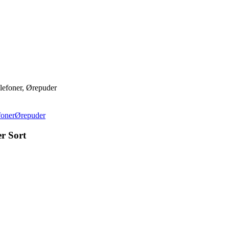
lefoner, Ørepuder
foner
Ørepuder
r Sort