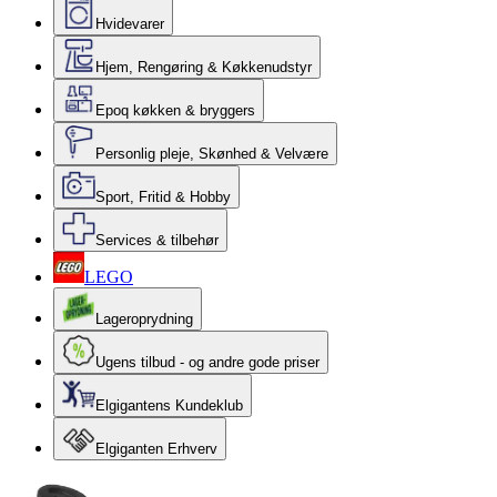
Hvidevarer
Hjem, Rengøring & Køkkenudstyr
Epoq køkken & bryggers
Personlig pleje, Skønhed & Velvære
Sport, Fritid & Hobby
Services & tilbehør
LEGO
Lageroprydning
Ugens tilbud - og andre gode priser
Elgigantens Kundeklub
Elgiganten Erhverv