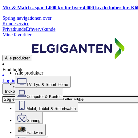
Mix & Match - spar 1.000 kr. for hver 4.000 kr. du køber for. Kl
Spring navigationen over
Kundeservice
Privatkunde
Erhvervskunde
Mine favoritter
Alle produkter
Find butik
Alle produkter
Log ind
TV, Lyd & Smart Home
Indkøbskurv
Computer & Kontor
Mobil, Tablet & Smartwatch
Gaming
Hardware