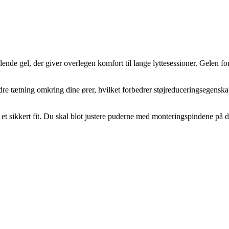
nde gel, der giver overlegen komfort til lange lyttesessioner. Gelen for
dre tætning omkring dine ører, hvilket forbedrer støjreduceringsegen
g et sikkert fit. Du skal blot justere puderne med monteringspindene p