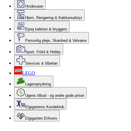
Hvidevarer
Hjem, Rengøring & Køkkenudstyr
Epoq køkken & bryggers
Personlig pleje, Skønhed & Velvære
Sport, Fritid & Hobby
Services & tilbehør
LEGO
Lageroprydning
Ugens tilbud - og andre gode priser
Elgigantens Kundeklub
Elgiganten Erhverv