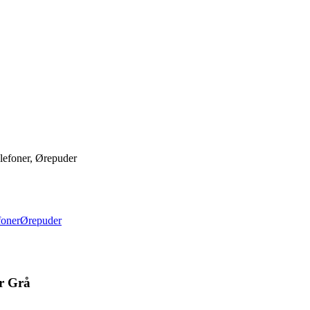
lefoner, Ørepuder
foner
Ørepuder
r Grå