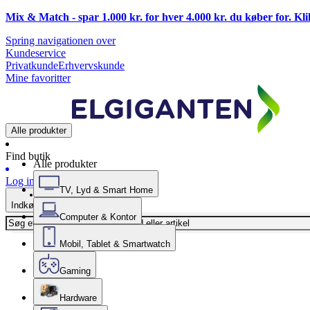
Mix & Match - spar 1.000 kr. for hver 4.000 kr. du køber for. Kl
Spring navigationen over
Kundeservice
Privatkunde
Erhvervskunde
Mine favoritter
Alle produkter
Find butik
Alle produkter
Log ind
TV, Lyd & Smart Home
Indkøbskurv
Computer & Kontor
Mobil, Tablet & Smartwatch
Gaming
Hardware