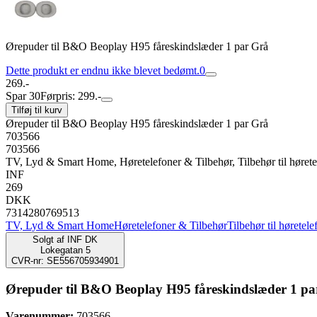
Ørepuder til B&O Beoplay H95 fåreskindslæder 1 par Grå
Dette produkt er endnu ikke blevet bedømt.
0
269.-
Spar 30
Førpris: 299.-
Tilføj til kurv
Ørepuder til B&O Beoplay H95 fåreskindslæder 1 par Grå
703566
703566
TV, Lyd & Smart Home, Høretelefoner & Tilbehør, Tilbehør til hørete
INF
269
DKK
7314280769513
TV, Lyd & Smart Home
Høretelefoner & Tilbehør
Tilbehør til høretele
Solgt af
INF DK
Lokegatan 5
CVR-nr: SE556705934901
Ørepuder til B&O Beoplay H95 fåreskindslæder 1 pa
Varenummer:
703566