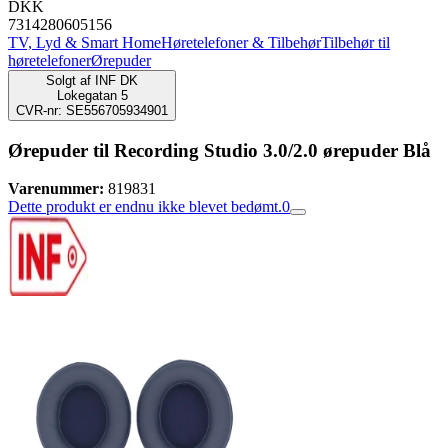
DKK
7314280605156
TV, Lyd & Smart Home
Høretelefoner & Tilbehør
Tilbehør til
høretelefoner
Ørepuder
Solgt af
INF DK
Lokegatan 5
CVR-nr: SE556705934901
Ørepuder til Recording Studio 3.0/2.0 ørepuder Blå
Varenummer:
819831
Dette produkt er endnu ikke blevet bedømt.
0