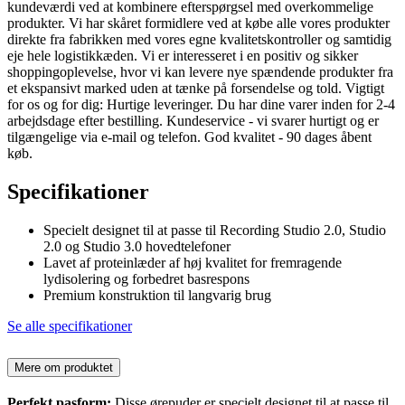
kundeværdi ved at kombinere efterspørgsel med overkommelige
produkter. Vi har skåret formidlere ved at købe alle vores produkter
direkte fra fabrikken med vores egne kvalitetskontroller og samtidig
eje hele logistikkæden. Vi er interesseret i en positiv og sikker
shoppingoplevelse, hvor vi kan levere nye spændende produkter fra
et ekspansivt marked uden at tænke på forsendelse og told. Vigtigt
for os og for dig: Hurtige leveringer. Du har dine varer inden for 2-4
arbejdsdage efter bestilling. Kundeservice - vi svarer hurtigt og er
tilgængelige via e-mail og telefon. God kvalitet - 90 dages åbent
køb.
Specifikationer
Specielt designet til at passe til Recording Studio 2.0, Studio
2.0 og Studio 3.0 hovedtelefoner
Lavet af proteinlæder af høj kvalitet for fremragende
lydisolering og forbedret basrespons
Premium konstruktion til langvarig brug
Se alle specifikationer
Mere om produktet
Perfekt pasform:
Disse ørepuder er specielt designet til at passe til