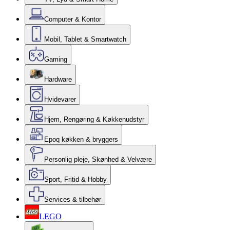
Computer & Kontor
Mobil, Tablet & Smartwatch
Gaming
Hardware
Hvidevarer
Hjem, Rengøring & Køkkenudstyr
Epoq køkken & bryggers
Personlig pleje, Skønhed & Velvære
Sport, Fritid & Hobby
Services & tilbehør
LEGO