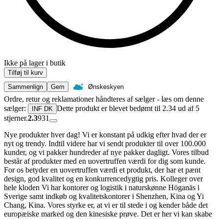
Ikke på lager i butik
Tilføj til kurv
Sammenlign
Gem
Ønskeskyen
Ordre, retur og reklamationer håndteres af sælger - læs om denne
sælger:
Dette produkt er blevet bedømt til 2.34 ud af 5
INF DK
stjerner.
2.3
931
Nye produkter hver dag! Vi er konstant på udkig efter hvad der er
nyt og trendy. Indtil videre har vi sendt produkter til over 100.000
kunder, og vi pakker hundreder af nye pakker dagligt. Vores tilbud
består af produkter med en uovertruffen værdi for dig som kunde.
For os betyder en uovertruffen værdi et produkt, der har et pænt
design, god kvalitet og en konkurrencedygtig pris. Kolleger over
hele kloden Vi har kontorer og logistik i naturskønne Höganäs i
Sverige samt indkøb og kvalitetskontorer i Shenzhen, Kina og Yi
Chang, Kina. Vores styrke er, at vi er til stede i og kender både det
europæiske marked og den kinesiske prøve. Det er her vi kan skabe