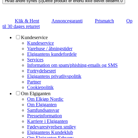
Hvad andre synes (0)
Dette produkt er endnu ikke blevet bedømt.
0
Klik & Hent
Annoncegaranti
Prismatch
Op
til 30 dages returret
Kundeservice
Kundeservice
Varehuse / åbningstider
Elgigantens kundefordele
Services
Information om spam/phishing-emails og SMS
Fortrydelsesret
Elgigantens privatlivspolitik
Partner
Cookiepolitik
Om Elgiganten
Om Elkjøp Nordic
Om Elgiganten
Samfundsansvar
Presseinformation
Karriere i Elgiganten
Fødevarestyrelsen smiley
Elgigantens Kundeklub
Om Elgiganten Erhverv