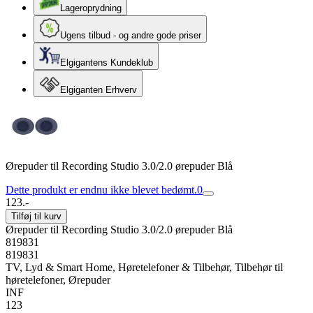
Lageroprydning
Ugens tilbud - og andre gode priser
Elgigantens Kundeklub
Elgiganten Erhverv
Ørepuder til Recording Studio 3.0/2.0 ørepuder Blå
Dette produkt er endnu ikke blevet bedømt.
0
123.-
Tilføj til kurv
Ørepuder til Recording Studio 3.0/2.0 ørepuder Blå
819831
819831
TV, Lyd & Smart Home, Høretelefoner & Tilbehør, Tilbehør til
høretelefoner, Ørepuder
INF
123