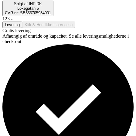
Solgt af
INF DK
Lokegatan 5
CVR-nr: SE556705934901
123.-
Levering
Klik & Hent
Ikke tilgængelig
Gratis levering
Afhængig af område og kapacitet. Se alle leveringsmulighederne i
check-out