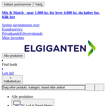
Indtast postnummer
Vælg
Mix & Match - spar 1.000 kr. for hver 4.000 kr. du køber for.
Klik
her
Spring navigationen over
Kundeservice
Privatkunde
Erhvervskunde
Mine favoritter
Alle produkter
Find butik
Log ind
Indkøbskurv
Alle produkter
TV, Lyd & Smart Home