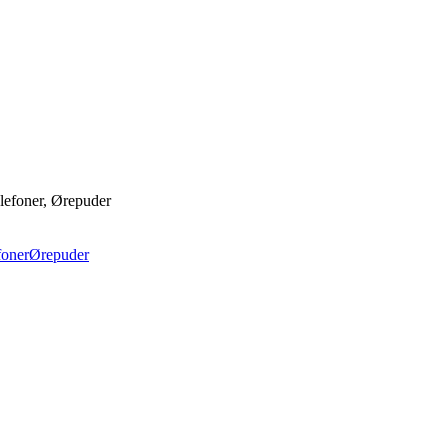
lefoner, Ørepuder
foner
Ørepuder