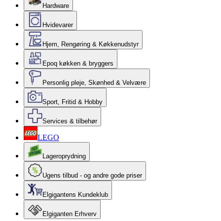
Hardware
Hvidevarer
Hjem, Rengøring & Køkkenudstyr
Epoq køkken & bryggers
Personlig pleje, Skønhed & Velvære
Sport, Fritid & Hobby
Services & tilbehør
LEGO
Lageroprydning
Ugens tilbud - og andre gode priser
Elgigantens Kundeklub
Elgiganten Erhverv