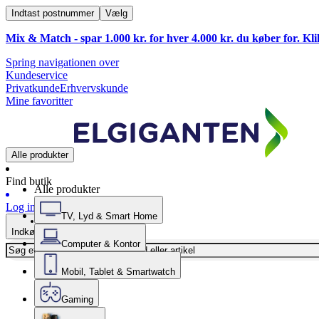
Indtast postnummer
Vælg
Mix & Match - spar 1.000 kr. for hver 4.000 kr. du køber for. Kl
Spring navigationen over
Kundeservice
Privatkunde
Erhvervskunde
Mine favoritter
Alle produkter
Find butik
Alle produkter
Log ind
TV, Lyd & Smart Home
Indkøbskurv
Computer & Kontor
Mobil, Tablet & Smartwatch
Gaming