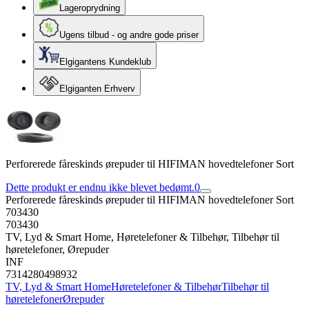
Lageroprydning
Ugens tilbud - og andre gode priser
Elgigantens Kundeklub
Elgiganten Erhverv
Perforerede fåreskinds ørepuder til HIFIMAN hovedtelefoner Sort
Dette produkt er endnu ikke blevet bedømt.
0
Perforerede fåreskinds ørepuder til HIFIMAN hovedtelefoner Sort
703430
703430
TV, Lyd & Smart Home, Høretelefoner & Tilbehør, Tilbehør til
høretelefoner, Ørepuder
INF
7314280498932
TV, Lyd & Smart Home
Høretelefoner & Tilbehør
Tilbehør til
høretelefoner
Ørepuder