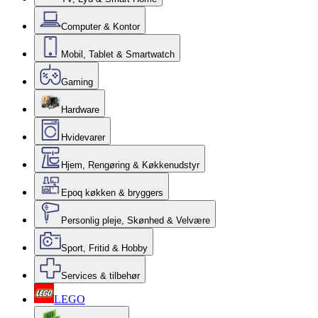
Computer & Kontor
Mobil, Tablet & Smartwatch
Gaming
Hardware
Hvidevarer
Hjem, Rengøring & Køkkenudstyr
Epoq køkken & bryggers
Personlig pleje, Skønhed & Velvære
Sport, Fritid & Hobby
Services & tilbehør
LEGO