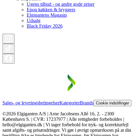
Ugens tilbud - og andre gode priser
Epoq køkken & bryggers
Elgigantens Magasin
Udsalg
Black Friday 2026
Salgs- og leveringsbetingelser
Kategorier
Brands
Cookie indstillinger
©2026 Elgiganten A/S | Arne Jacobsens Allé 16, 2. - 2300
København S. | CVR: 17237977 | Alle rettigheder forbeholdes |
hello@elgiganten.dk | Vi tager forbehold for tryk- og korrekturfejl
samt afgifts- og prisændringer. Vi gør i øvrigt opmærksom på at din
bestilling ikke er bindende for Elgiganten, før Elgiganten har