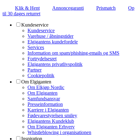
Klik & Hent
Annoncegaranti
Prismatch
Op
til 30 dages returret
Kundeservice
Kundeservice
Varehuse / åbningstider
Elgigantens kundefordele
Services
Information om spam/phishing-emails og SMS
Fortrydelsesret
Elgigantens privatlivspolitik
Partner
Cookiepolitik
Om Elgiganten
Om Elkjøp Nordic
Om Elgiganten
Samfundsansvar
Presseinformation
Karriere i Elgiganten
Fødevarestyrelsen smiley
Elgigantens Kundeklub
Om Elgiganten Erhverv
Whistleblowing i organisationen
Inspiration