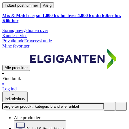
Indtast postnummer
Vælg
Mix & Match - spar 1.000 kr. for hver 4.000 kr. du køber for.
Klik
her
Spring navigationen over
Kundeservice
Privatkunde
Erhvervskunde
Mine favoritter
Alle produkter
Find butik
Log ind
Indkøbskurv
Alle produkter
TV, Lyd & Smart Home