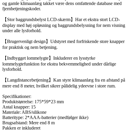
og gamle klimaanlæg takket være dens omfattende database med
fjernbetjeningskoder.
【Stor baggrundsbelyst LCD-skærm】Har et ekstra stort LCD-
display med høj opløsning og baggrundsbelysning for nem visning
under alle lysforhold.
【Brugervenligt design】Udstyret med forfriskende store knapper
for praktisk og nem betjening.
【Indbygget lommelygte】Inkluderer en lysstyrke
lommelygtefunktion for ekstra bekvemmelighed under dårlige
lysforhold.
【Langdistancebetjening】Kan styre klimaanlæg fra en afstand på
mere end 8 meter, hvilket sikrer pålidelig ydeevne i store rum.
Specifikationer:
Produktstørrelse: 175*59*23 mm
Antal knapper: 15
Materiale: ABS/silikone
Batteritype: 2*AAA-batterier (medfølger ikke)
Brugsafstand: Mere end 8 m
Pakken er inkluderet