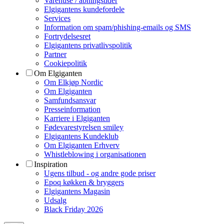
Varehuse / åbningstider
Elgigantens kundefordele
Services
Information om spam/phishing-emails og SMS
Fortrydelsesret
Elgigantens privatlivspolitik
Partner
Cookiepolitik
Om Elgiganten
Om Elkjøp Nordic
Om Elgiganten
Samfundsansvar
Presseinformation
Karriere i Elgiganten
Fødevarestyrelsen smiley
Elgigantens Kundeklub
Om Elgiganten Erhverv
Whistleblowing i organisationen
Inspiration
Ugens tilbud - og andre gode priser
Epoq køkken & bryggers
Elgigantens Magasin
Udsalg
Black Friday 2026