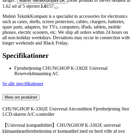
sælger:
Dette produkt er blevet bedømt til
Malmö TeknikKompani DK
1.62 ud af 5 stjerner.
1.6
157
Malmö TeknikKompani is a specialist in accessories for electronics
such as cases, shells, screen protectors, cables, chargers, batteries,
spare parts, adapters, for TVs, computers, iPads, tablets, mobile
phones, electric scooters, etc. We ship all orders within 24 hours on
all non-holiday weekdays. Deviations may occur in connection with
longer weekends and Black Friday.
Specifikationer
Fjernbetjening CHUNGHOP K-3302E Universal
Reserveklimaanlæg AC
Se alle specifikationer
Mere om produktet
CHUNGHOP K-3302E Universal Aircondition Fjernbetjening Stor
LCD-skærm A/C-controller
【Universal kompatibilitet】CHUNGHOP K-3302E universal
klimaanlægsfjernbetjening er kompatibel med en bred vifte af nye