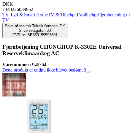
DKK
7340226039952
TV, Lyd & Smart Home
TV & Tilbehør
TV-tilbehør
Fjernbetjening til
TV
Solgt af
Malmö TeknikKompani DK
Silverviksgatan 30
CVR-nr: SE559159593801
Fjernbetjening CHUNGHOP K-3302E Universal
Reserveklimaanlæg AC
Varenummer:
946364
Dette produkt er endnu ikke blevet bedømt.
0