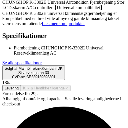
CHUNGHOP K-3302E Universal Aircondition Fjernbetjening Stor
LCD-skærm A/C-controller【Universal kompatibilitet】
CHUNGHOP K-3302E universal klimaanlægsfjernbetjening er
kompatibel med en bred vifte af nye og gamle klimaanlæg takket
være dens omfattende
Læs mere om produktet
Specifikationer
Fjernbetjening CHUNGHOP K-3302E Universal
Reserveklimaanlæg AC
Se alle specifikationer
Solgt af
Malmö TeknikKompani DK
Silverviksgatan 30
CVR-nr: SE559159593801
186.-
Levering
Klik & Hent
Ikke tilgængelig
Forsendelse fra 29,-
Afhængig af område og kapacitet. Se alle leveringsmulighederne i
check-out