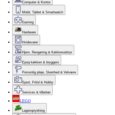
Computer & Kontor
Mobil, Tablet & Smartwatch
Gaming
Hardware
Hvidevarer
Hjem, Rengøring & Køkkenudstyr
Epoq køkken & bryggers
Personlig pleje, Skønhed & Velvære
Sport, Fritid & Hobby
Services & tilbehør
LEGO
Lageroprydning