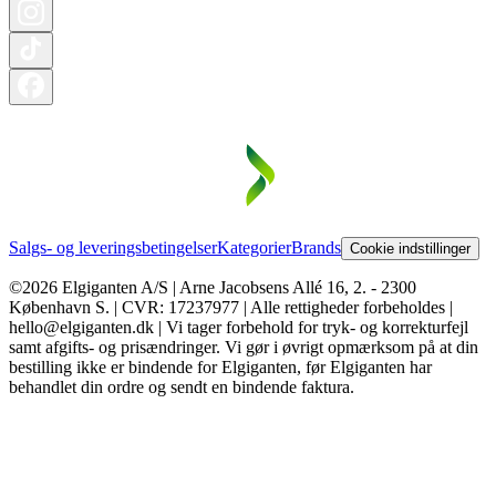
Salgs- og leveringsbetingelser
Kategorier
Brands
Cookie indstillinger
©2026 Elgiganten A/S | Arne Jacobsens Allé 16, 2. - 2300
København S. | CVR: 17237977 | Alle rettigheder forbeholdes |
hello@elgiganten.dk | Vi tager forbehold for tryk- og korrekturfejl
samt afgifts- og prisændringer. Vi gør i øvrigt opmærksom på at din
bestilling ikke er bindende for Elgiganten, før Elgiganten har
behandlet din ordre og sendt en bindende faktura.