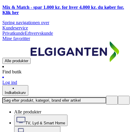
Mix & Match - spar 1.000 kr. for hver 4.000 kr. du køber for.
Klik
her
Spring navigationen over
Kundeservice
Privatkunde
Erhvervskunde
Mine favoritter
Alle produkter
Find butik
Log ind
Indkøbskurv
Alle produkter
TV, Lyd & Smart Home