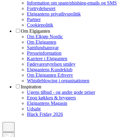
Information om spam/phishing-emails og SMS
Fortrydelsesret
Elgigantens privatlivspolitik
Partner
Cookiepolitik
Om Elgiganten
Om Elkjøp Nordic
Om Elgiganten
Samfundsansvar
Presseinformation
Karriere i Elgiganten
Fødevarestyrelsen smiley
Elgigantens Kundeklub
Om Elgiganten Erhverv
Whistleblowing i organisationen
Inspiration
Ugens tilbud - og andre gode priser
Epoq køkken & bryggers
Elgigantens Magasin
Udsalg
Black Friday 2026