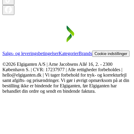
Salgs- og leveringsbetingelser
Kategorier
Brands
Cookie indstillinger
©2026 Elgiganten A/S | Arne Jacobsens Allé 16, 2. - 2300
København S. | CVR: 17237977 | Alle rettigheder forbeholdes |
hello@elgiganten.dk | Vi tager forbehold for tryk- og korrekturfejl
samt afgifts- og prisændringer. Vi gør i øvrigt opmærksom på at din
bestilling ikke er bindende for Elgiganten, før Elgiganten har
behandlet din ordre og sendt en bindende faktura.