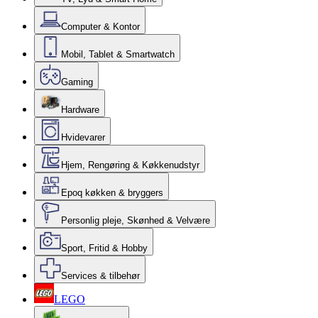
Computer & Kontor
Mobil, Tablet & Smartwatch
Gaming
Hardware
Hvidevarer
Hjem, Rengøring & Køkkenudstyr
Epoq køkken & bryggers
Personlig pleje, Skønhed & Velvære
Sport, Fritid & Hobby
Services & tilbehør
LEGO