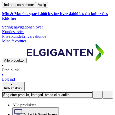
Indtast postnummer
Vælg
Mix & Match - spar 1.000 kr. for hver 4.000 kr. du køber for.
Klik
her
Spring navigationen over
Kundeservice
Privatkunde
Erhvervskunde
Mine favoritter
Alle produkter
Find butik
Log ind
Indkøbskurv
Alle produkter
TV, Lyd & Smart Home