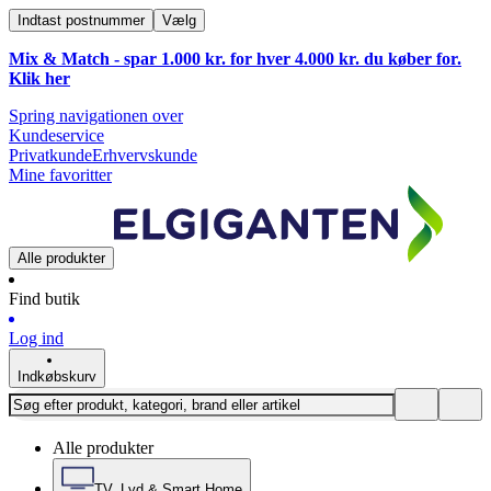
Indtast postnummer
Vælg
Mix & Match - spar 1.000 kr. for hver 4.000 kr. du køber for.
Klik
her
Spring navigationen over
Kundeservice
Privatkunde
Erhvervskunde
Mine favoritter
Alle produkter
Find butik
Log ind
Indkøbskurv
Alle produkter
TV, Lyd & Smart Home