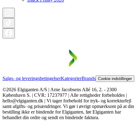
Salgs- og leveringsbetingelser
Kategorier
Brands
Cookie indstillinger
©2026 Elgiganten A/S | Arne Jacobsens Allé 16, 2. - 2300
København S. | CVR: 17237977 | Alle rettigheder forbeholdes |
hello@elgiganten.dk | Vi tager forbehold for tryk- og korrekturfejl
samt afgifts- og prisændringer. Vi gør i øvrigt opmærksom på at din
bestilling ikke er bindende for Elgiganten, før Elgiganten har
behandlet din ordre og sendt en bindende faktura.