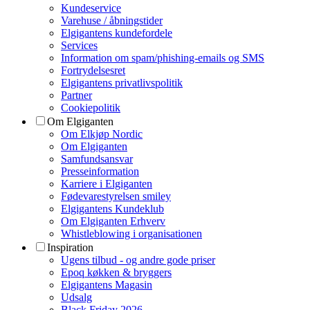
Kundeservice
Varehuse / åbningstider
Elgigantens kundefordele
Services
Information om spam/phishing-emails og SMS
Fortrydelsesret
Elgigantens privatlivspolitik
Partner
Cookiepolitik
Om Elgiganten
Om Elkjøp Nordic
Om Elgiganten
Samfundsansvar
Presseinformation
Karriere i Elgiganten
Fødevarestyrelsen smiley
Elgigantens Kundeklub
Om Elgiganten Erhverv
Whistleblowing i organisationen
Inspiration
Ugens tilbud - og andre gode priser
Epoq køkken & bryggers
Elgigantens Magasin
Udsalg
Black Friday 2026