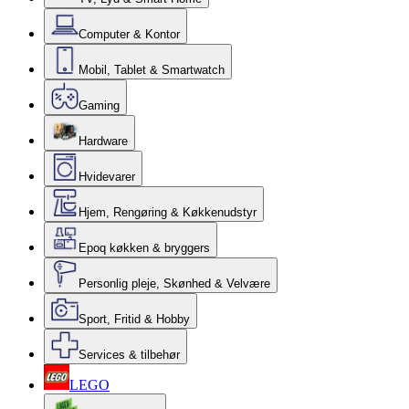
Computer & Kontor
Mobil, Tablet & Smartwatch
Gaming
Hardware
Hvidevarer
Hjem, Rengøring & Køkkenudstyr
Epoq køkken & bryggers
Personlig pleje, Skønhed & Velvære
Sport, Fritid & Hobby
Services & tilbehør
LEGO