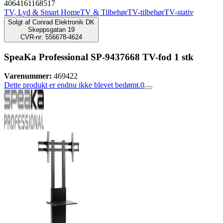
4064161168517
TV, Lyd & Smart Home
TV & Tilbehør
TV-tilbehør
TV-stativ
Solgt af
Conrad Elektronik DK
Skeppsgatan 19
CVR-nr: 556678-4624
SpeaKa Professional SP-9437668 TV-fod 1 stk
Varenummer:
469422
Dette produkt er endnu ikke blevet bedømt.
0