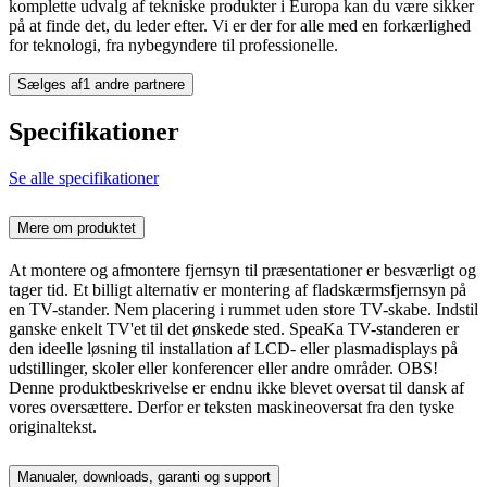
komplette udvalg af tekniske produkter i Europa kan du være sikker
på at finde det, du leder efter. Vi er der for alle med en forkærlighed
for teknologi, fra nybegyndere til professionelle.
Sælges af
1 andre partnere
Specifikationer
Se alle specifikationer
Mere om produktet
At montere og afmontere fjernsyn til præsentationer er besværligt og
tager tid. Et billigt alternativ er montering af fladskærmsfjernsyn på
en TV-stander. Nem placering i rummet uden store TV-skabe. Indstil
ganske enkelt TV'et til det ønskede sted. SpeaKa TV-standeren er
den ideelle løsning til installation af LCD- eller plasmadisplays på
udstillinger, skoler eller konferencer eller andre områder. OBS!
Denne produktbeskrivelse er endnu ikke blevet oversat til dansk af
vores oversættere. Derfor er teksten maskineoversat fra den tyske
originaltekst.
Manualer, downloads, garanti og support