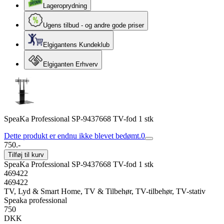
Lageroprydning
Ugens tilbud - og andre gode priser
Elgigantens Kundeklub
Elgiganten Erhverv
SpeaKa Professional SP-9437668 TV-fod 1 stk
Dette produkt er endnu ikke blevet bedømt.
0
750.-
Tilføj til kurv
SpeaKa Professional SP-9437668 TV-fod 1 stk
469422
469422
TV, Lyd & Smart Home, TV & Tilbehør, TV-tilbehør, TV-stativ
Speaka professional
750
DKK